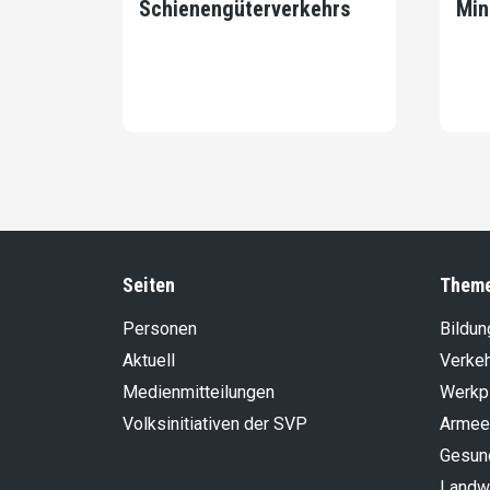
Schienengüterverkehrs
Min
Seiten
Them
Personen
Bildun
Aktuell
Verke
Medienmitteilungen
Werkp
Volksinitiativen der SVP
Armee
Gesun
Landwi