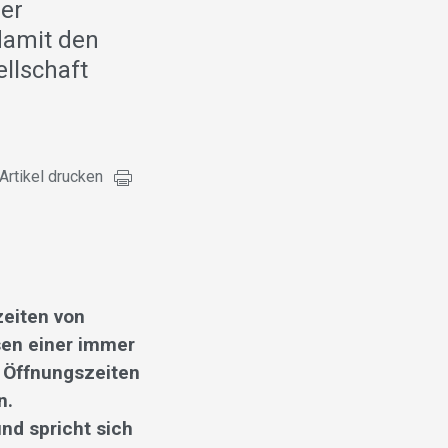
der
damit den
llschaft
Artikel drucken
zeiten von
sen einer immer
r Öffnungszeiten
n.
nd spricht sich