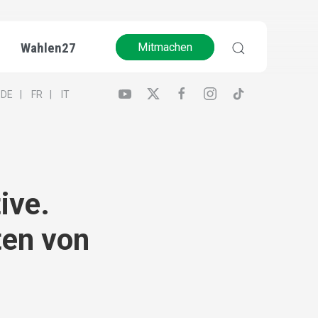
Wahlen27
Mitmachen
DE
FR
IT
ive.
ten von