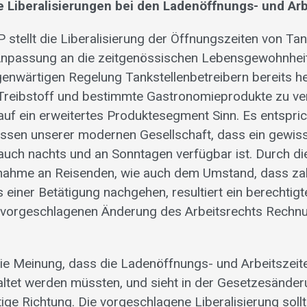
re Liberalisierungen bei den Ladenöffnungs- und Arb
P stellt die Liberalisierung der Öffnungszeiten von Ta
 Anpassung an die zeitgenössischen Lebensgewohnheit
enwärtigen Regelung Tankstellenbetreibern bereits heu
Treibstoff und bestimmte Gastronomieprodukte zu ve
uf ein erweitertes Produktesegment Sinn. Es entspric
ssen unserer modernen Gesellschaft, dass ein gewis
uch nachts und an Sonntagen verfügbar ist. Durch di
unahme an Reisenden, wie auch dem Umstand, dass za
einer Betätigung nachgehen, resultiert ein berechtigt
 vorgeschlagenen Änderung des Arbeitsrechts Rechn
 die Meinung, dass die Ladenöffnungs- und Arbeitszeit
taltet werden müssten, und sieht in der Gesetzesänder
chtige Richtung. Die vorgeschlagene Liberalisierung sol