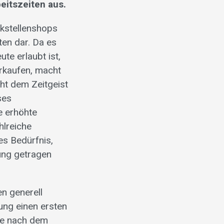
eitszeiten aus.
nkstellenshops
en dar. Da es
te erlaubt ist,
rkaufen, macht
ht dem Zeitgeist
ses
e erhöhte
hlreiche
es Bedürfnis,
ung getragen
en generell
ung einen ersten
lte nach dem