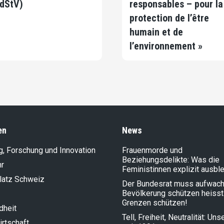
dStV)
responsables – pour la
protection de l’être
humain et de
l’environnement »
en
News
g, Forschung und Innovation
Frauenmorde und
Beziehungsdelikte: Was die
hr
Feministinnen explizit ausbl
latz Schweiz
Der Bundesrat muss aufwach
Bevölkerung schützen heisst
Grenzen schützen!
dheit
Tell, Freiheit, Neutralität: Un
rt­schaft