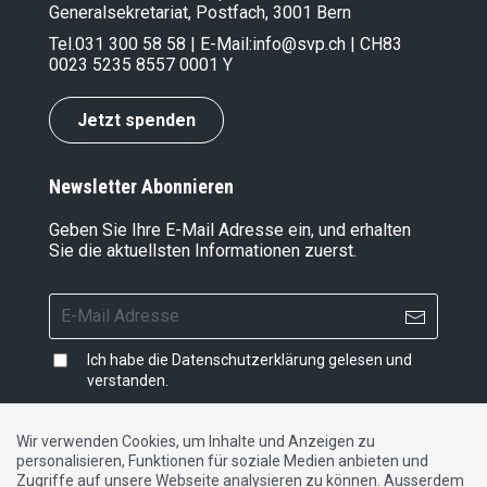
Generalsekretariat, Postfach, 3001 Bern
Tel.
031 300 58 58
| E-Mail:
info@svp.ch
| CH83
0023 5235 8557 0001 Y
Jetzt spenden
Newsletter Abonnieren
Geben Sie Ihre E-Mail Adresse ein, und erhalten
Sie die aktuellsten Informationen zuerst.
Ich habe die
Datenschutzerklärung
gelesen und
verstanden.
Wir verwenden Cookies, um Inhalte und Anzeigen zu
personalisieren, Funktionen für soziale Medien anbieten und
Impressum
|
Datenschutzerklärung
|
Kontakt
Zugriffe auf unsere Webseite analysieren zu können. Ausserdem