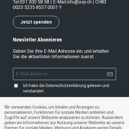
Tel.
031 300 58 58
| E-Mail:
info@svp.ch
| CH83
0023 5235 8557 0001 Y
Jetzt spenden
Newsletter Abonnieren
Geben Sie Ihre E-Mail Adresse ein, und erhalten
Sie die aktuellsten Informationen zuerst.
Ich habe die
Datenschutzerklärung
gelesen und
verstanden.
Wir verwenden Cookies, um Inhalte und Anzeigen zu
personalisieren, Funktionen für soziale Medien anbieten und
Impressum
|
Datenschutzerklärung
|
Kontakt
Zugriffe auf unsere Webseite analysieren zu können. Ausserdem
geben wir Informationen zur Nutzung unserer Webseite an unsere
Partner für soziale Medien, Werbung und Analysen weiter.Details
DE
FR
IT