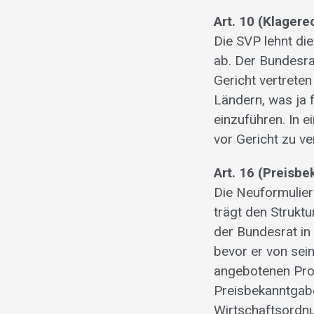
Art. 10 (Klager
Die SVP lehnt di
ab. Der Bundesrat
Gericht vertreten
Ländern, was ja f
einzuführen. In e
vor Gericht zu ve
Art. 16 (Preisbe
Die Neuformulieru
trägt den Strukt
der Bundesrat in
bevor er von sei
angebotenen Prod
Preisbekanntgabe
Wirtschaftsordnu