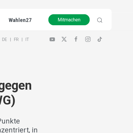
Wahlen27
Mitmachen
DE
FR
IT
 gegen
WG)
 Punkte
ntriert, in