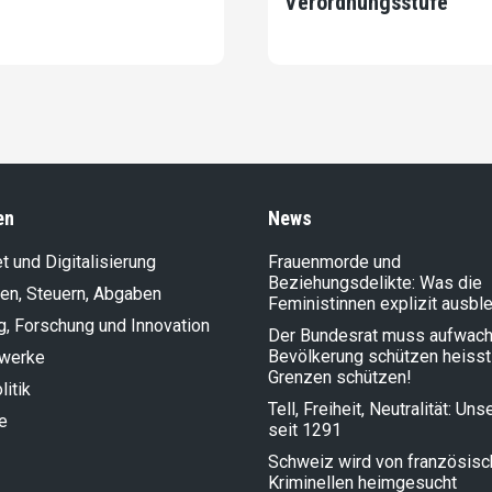
Verordnungsstufe
en
News
et und Digitalisierung
Frauenmorde und
Beziehungsdelikte: Was die
en, Steuern, Abgaben
Feministinnen explizit ausbl
g, Forschung und Innovation
Der Bundesrat muss aufwach
Bevölkerung schützen heisst
lwerke
Grenzen schützen!
litik
Tell, Freiheit, Neutralität: Un
e
seit 1291
Schweiz wird von französis
Kriminellen heimgesucht