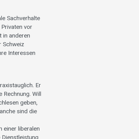
le Sachverhalte
 Privaten vor
t in anderen
er Schweiz
hre Interessen
axistauglich. Er
e Rechnung. Will
chlesen geben,
anche sind die
einer liberalen
 Dienstleistung