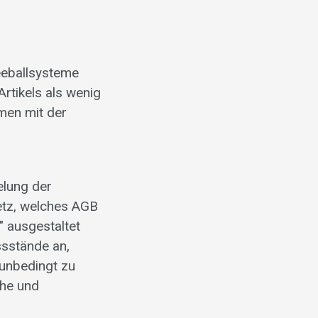
eeballsysteme
rtikels als wenig
mmen mit der
elung der
etz, welches AGB
" ausgestaltet
ssstände an,
 unbedingt zu
che und