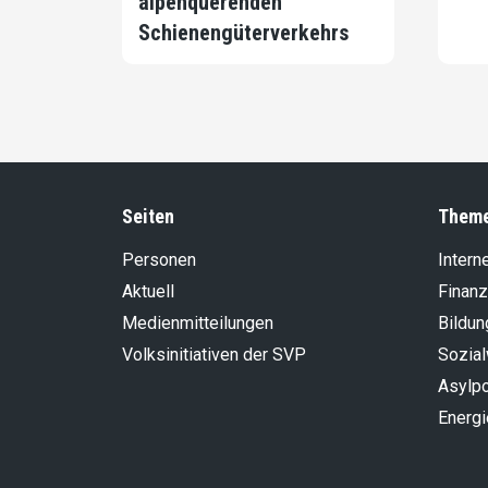
alpenquerenden
Schienengüterverkehrs
Seiten
Them
Personen
Intern
Aktuell
Finanz
Medienmitteilungen
Bildun
Volksinitiativen der SVP
Sozia
Asylpo
Energi