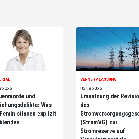
ORIAL
VERNEHMLASSUNG
8.2026
05.08.2026
uenmorde und
Umsetzung der Revisi
iehungsdelikte: Was
des
 Feministinnen explizit
Stromversorgungsges
blenden
(StromVG) zur
Stromreserve auf