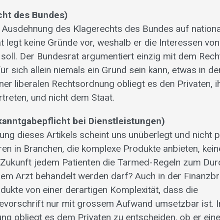
echt des Bundes)
e Ausdehnung des Klagerechts des Bundes auf nationa
 legt keine Gründe vor, weshalb er die Interessen von
 soll. Der Bundesrat argumentiert einzig mit dem Rech
ür sich allein niemals ein Grund sein kann, etwas in d
iner liberalen Rechtsordnung obliegt es den Privaten, i
rtreten, und nicht dem Staat.
kanntgabepflicht bei Dienstleistungen)
ng dieses Artikels scheint uns unüberlegt und nicht pr
uren in Branchen, die komplexe Produkte anbieten, kein
 Zukunft jedem Patienten die Tarmed-Regeln zum Dur
nem Arzt behandelt werden darf? Auch in der Finanzbr
ukte von einer derartigen Komplexität, dass die
vorschrift nur mit grossem Aufwand umsetzbar ist. In 
ng obliegt es dem Privaten zu entscheiden, ob er eine