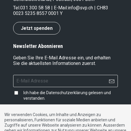
Tel.
031 300 58 58
| E-Mail:
info@svp.ch
| CH83
0023 5235 8557 0001 Y
Jetzt spenden
Newsletter Abonnieren
Geben Sie Ihre E-Mail Adresse ein, und erhalten
Sie die aktuellsten Informationen zuerst.
Ich habe die
Datenschutzerklärung
gelesen und
verstanden.
Wir verwenden Cookies, um Inhalte und Anzeigen zu
personalisieren, Funktionen für soziale Medien anbieten und
Impressum
|
Datenschutzerklärung
|
Kontakt
Zugriffe auf unsere Webseite analysieren zu können. Ausserdem
geben wir Informationen zur Nutzung unserer Webseite an unsere