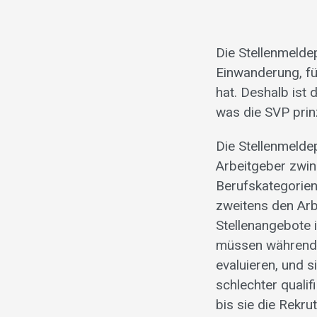
Die Stellenmeldep
Einwanderung, f
hat. Deshalb ist 
was die SVP prinz
Die Stellenmeldep
Arbeitgeber zwing
Berufskategorien
zweitens den Arb
Stellenangebote 
müssen während 
evaluieren, und s
schlechter qualif
bis sie die Rekr