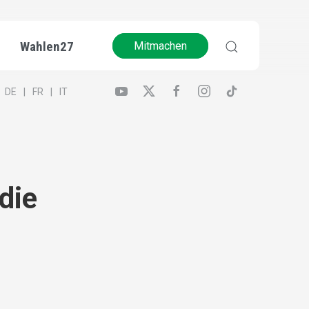
Wahlen27
Mitmachen
DE
FR
IT
die