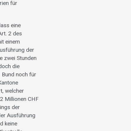
ien für
dass eine
rt. 2 des
it einem
Ausführung der
le zwei Stunden
doch die
n Bund noch für
 Kantone
t, welcher
2 Millionen CHF
ings der
der Ausführung
nd keine