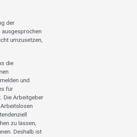
ng der
14 ausgesprochen
nicht umzusetzen,
ns die
enen
u melden und
s für
. Die Arbeitgeber
Arbeitslosen
tendenziell
chen zu lassen,
nen. Deshalb ist