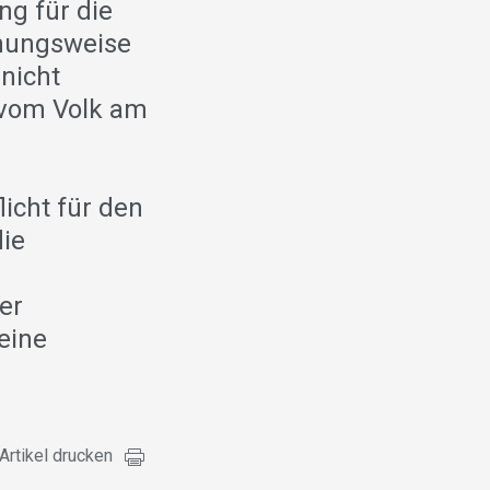
ng für die
iehungsweise
 nicht
 vom Volk am
icht für den
die
er
eine
Artikel drucken