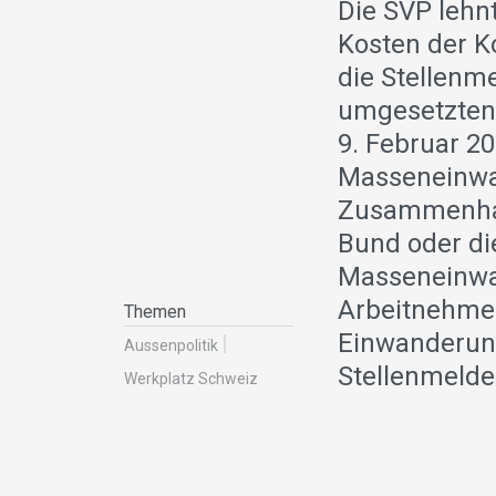
Die SVP lehnt
Kosten der Ko
die Stellenme
umgesetzten
9. Februar 2
Masseneinwan
Zusammenhang
Bund oder di
Masseneinwan
Arbeitnehmer
Themen
Einwanderung 
Aussenpolitik
Stellenmeldep
Werkplatz Schweiz