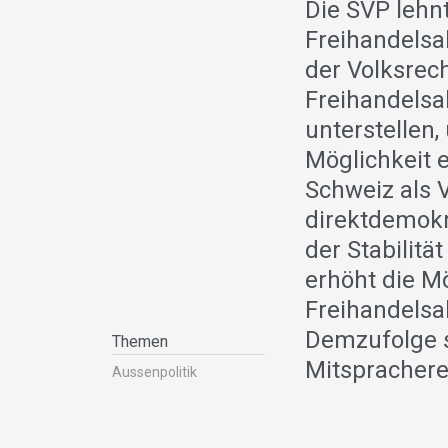
Die SVP lehn
Freihandelsa
der Volksrech
Freihandels
unterstellen
Möglichkeit e
Schweiz als 
direktdemokr
der Stabilitä
erhöht die M
Freihandels
Demzufolge s
Themen
Mitsprachere
Aussenpolitik