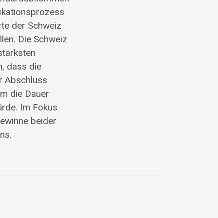
ifikationsprozess
rte der Schweiz
llen. Die Schweiz
stärksten
n, dass die
er Abschluss
m die Dauer
ürde. Im Fokus
gewinne beider
ns.