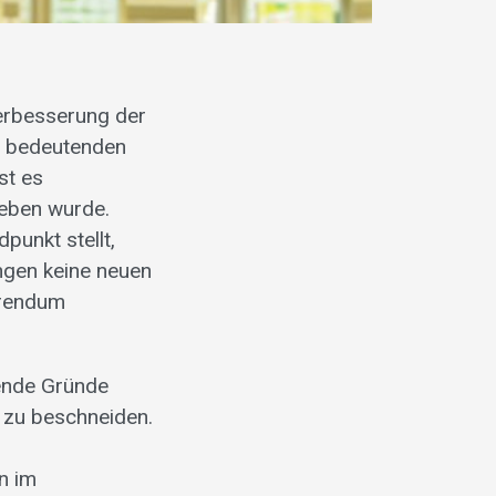
Verbesserung der
h bedeutenden
st es
ieben wurde.
punkt stellt,
ngen keine neuen
erendum
ende Gründe
s zu beschneiden.
n im