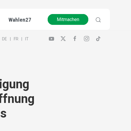
Wahlen27
Mitmachen
DE
FR
IT
igung
ffnung
ns