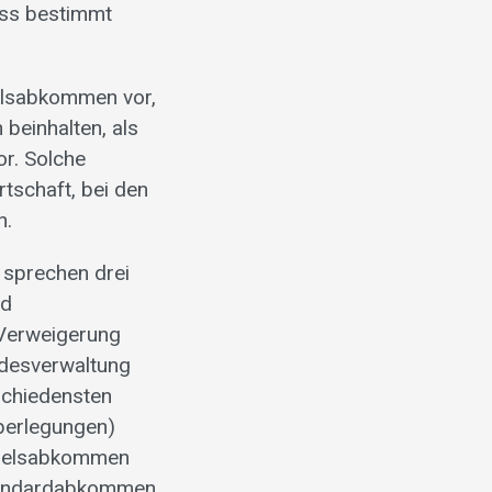
ss bestimmt
delsabkommen vor,
beinhalten, als
r. Solche
tschaft, bei den
n.
 sprechen drei
nd
 Verweigerung
ndesverwaltung
schiedensten
Überlegungen)
ndelsabkommen
Standardabkommen