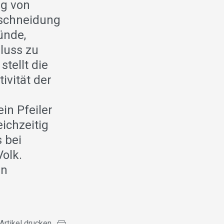
ng von
eschneidung
ünde,
luss zu
tellt die
ivität der
in Pfeiler
ichzeitig
 bei
olk.
in
Artikel drucken