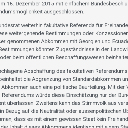
m 18. Dezember 2015 mit einfachem Bundesbeschlu
rendumsmöglichkeit ausgeschlossen.
undesrat weiterhin fakultative Referenda für Freihan
iese weitergehende Bestimmungen oder Konzessionen 
ser genommenen Abkommen mit Georgien und Ecuado
Bestimmungen könnten Zugeständnisse in der Landwir
 oder beim öffentlichen Beschaffungswesen beinhalte
schlagene Abschaffung des fakultativen Referendums
 beinhaltet die Abgrenzung von Standardabkommen u
 Abkommen auch eine politische Beurteilung. Mit der
en Referendums würde diese Einschätzung nur der Bu
nt überlassen. Zweitens kann das Stimmvolk aus ver
 in Bezug auf die Neutralität oder aussenpolitischen 
men, dass es mit einem gewissen Staat kein Freiha
 der Inhalt dieses Abkommens identisch mit einem 