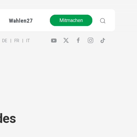
Wahlen27
Mitmachen
DE
FR
IT
des