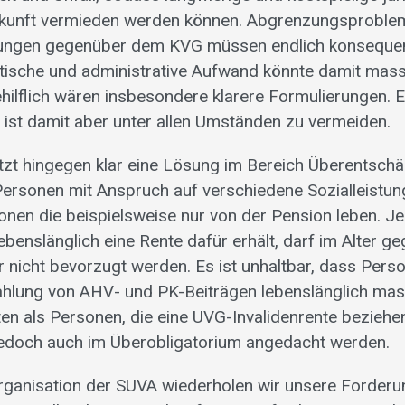
 Zukunft vermieden werden können. Abgrenzungsproble
ungen gegenüber dem KVG müssen endlich konsequent
stische und administrative Aufwand könnte damit mass
hilflich wären insbesondere klarere Formulierungen. E
ist damit aber unter allen Umständen zu vermeiden.
tzt hingegen klar eine Lösung im Bereich Überentschä
 Personen mit Anspruch auf verschiedene Sozialleistu
sonen die beispielsweise nur von der Pension leben. J
lebenslänglich eine Rente dafür erhält, darf im Alter 
 nicht bevorzugt werden. Es ist unhaltbar, dass Perso
ahlung von AHV- und PK-Beiträgen lebenslänglich mass
ten als Personen, die eine UVG-Invalidenrente beziehe
jedoch auch im Überobligatorium angedacht werden.
rganisation der SUVA wiederholen wir unsere Forderu