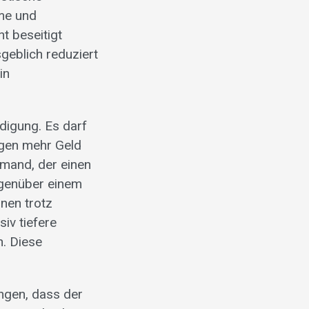
me und
 beseitigt
geblich reduziert
in
digung. Es darf
ngen mehr Geld
emand, der einen
gegenüber einem
nen trotz
iv tiefere
n. Diese
ngen, dass der