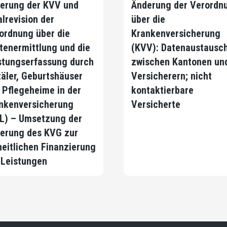
erung der KVV und
Änderung der Verordn
alrevision der
über die
ordnung über die
Krankenversicherung
tenermittlung und die
(KVV): Datenaustausc
stungserfassung durch
zwischen Kantonen un
täler, Geburtshäuser
Versicherern; nicht
 Pflegeheime in der
kontaktierbare
nkenversicherung
Versicherte
L) – Umsetzung der
erung des KVG zur
heitlichen Finanzierung
 Leistungen