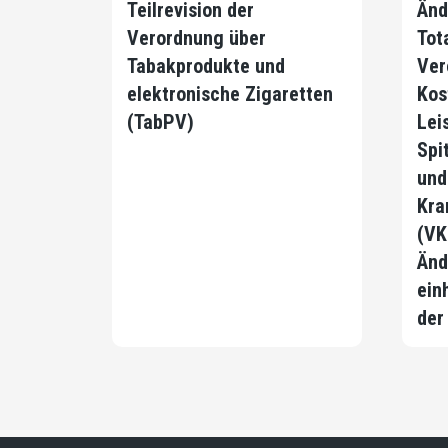
Teilrevision der
Änd
Verordnung über
Tot
Tabakprodukte und
Ver
elektronische Zigaretten
Kos
(TabPV)
Lei
Spi
und
Kra
(VK
Änd
ein
der