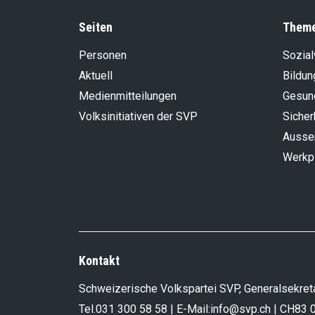
Seiten
Them
Personen
Sozia
Aktuell
Bildun
Medienmitteilungen
Gesun
Volksinitiativen der SVP
Sicher
Aussen
Werkp
Kontakt
Schweizerische Volkspartei SVP, Generalsekreta
Tel.
031 300 58 58
| E-Mail:
info@svp.ch
| CH83 