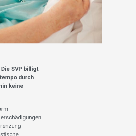
Die SVP billigt
iltempo durch
hin keine
form
rperschädigungen
grenzung
istische