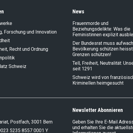
en
News
lwerke
Frauenmorde und
Beziehungsdelikte: Was die
g, Forschung und Innovation
Feministinnen explizit ausbl
dheit
Der Bundesrat muss aufwach
Bevölkerung schützen heisst
heit, Recht und Ordnung
Grenzen schützen!
politik
Tell, Freiheit, Neutralität: Un
latz Schweiz
seit 1291
Schweiz wird von französis
Kriminellen heimgesucht
Newsletter Abonnieren
riat, Postfach, 3001 Bern
Geben Sie Ihre E-Mail Adress
und erhalten Sie die aktuells
0023 5235 8557 0001 Y