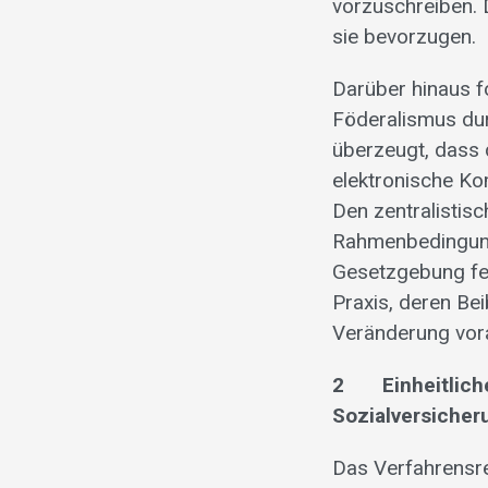
vorzuschreiben. 
sie bevorzugen.
Darüber hinaus f
Föderalismus dur
überzeugt, dass 
elektronische Ko
Den zentralistis
Rahmenbedingunge
Gesetzgebung fes
Praxis, deren Be
Veränderung vor
2 Einheitliches
Sozialversiche
Das Verfahrensre