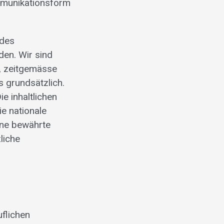
ommunikationsform
 des
den. Wir sind
d, zeitgemässe
 grundsätzlich.
e inhaltlichen
e nationale
ine bewährte
liche
flichen