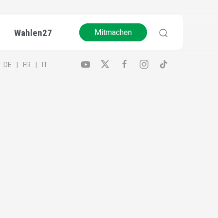
Wahlen27
Mitmachen
DE
FR
IT