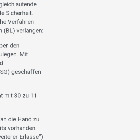
gleichlautende
e Sicherheit.
che Verfahren
n (BL) verlangen:
ber den
ulegen. Mit
nd
TSG) geschaffen
t mit 30 zu 11
 an die Hand zu
its vorhanden.
eiterer Erlasse“)