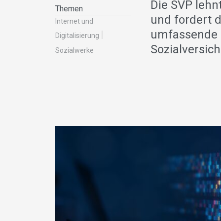
Die SVP lehn
Themen
und fordert d
Internet und
umfassende u
Digitalisierung
Sozialversic
Sozialwerke