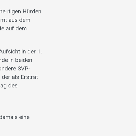
 heutigen Hürden
ammt aus dem
tie auf dem
fsicht in der 1.
rde in beiden
sondere SVP-
der als Erstrat
rag des
damals eine