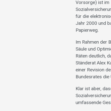
Vorsorge) ist im
Sozialversicheru
für die elektron
Jahr 2000 und ba
Papierweg.
Im Rahmen der Be
Säule und Optimi
Räten deutlich, 
Ständerat Alex K
einer Revision d
Bundesrates die
Klar ist aber, da
Sozialversicher
umfassende Gesam