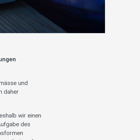
rungen
gemässe und
n daher
weshalb wir einen
 Aufgabe des
onsformen