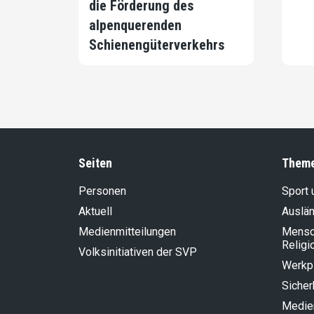
die Förderung des
alpenquerenden
Schienengüterverkehrs
Seiten
Them
Personen
Sport 
Aktuell
Auslän
Medienmitteilungen
Mensch
Religi
Volksinitiativen der SVP
Werkp
Sicher
Medie