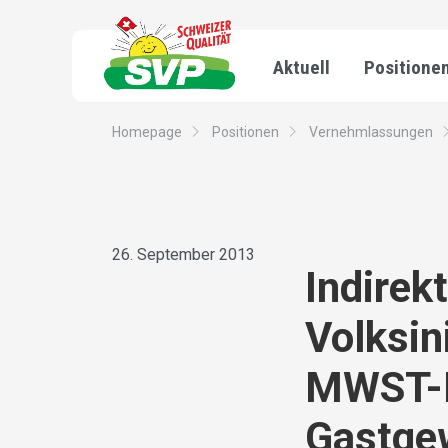
Aktuell
Positione
Homepage
Positionen
Vernehmlassungen
26. September 2013
Indirek
Volksin
MWST-D
Gastge