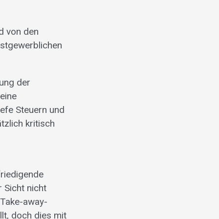
rd von den
astgewerblichen
lung der
meine
tiefe Steuern und
zlich kritisch
friedigende
 Sicht nicht
 Take-away-
lt, doch dies mit