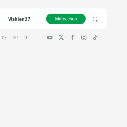
Wahlen27
Mitmachen
DE
FR
IT