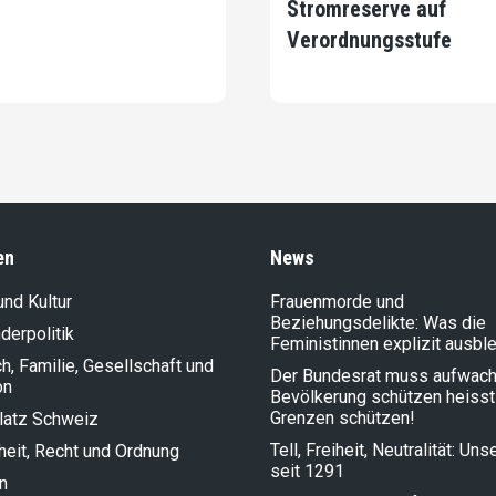
Stromreserve auf
Verordnungsstufe
en
News
und Kultur
Frauenmorde und
Beziehungsdelikte: Was die
der­politik
Feministinnen explizit ausbl
, Familie, Gesellschaft und
Der Bundesrat muss aufwach
on
Bevölkerung schützen heisst
Grenzen schützen!
latz Schweiz
Tell, Freiheit, Neutralität: Un
heit, Recht und Ordnung
seit 1291
n