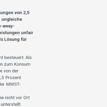
tungen von 2,5
e ungleiche
e-away-
eistungen unfair
ls Lösung für
t besteuert. Als
nken zum Konsum
ie von der
,5 Prozent
t der MWST-
e nicht vor Ort
nterstellt