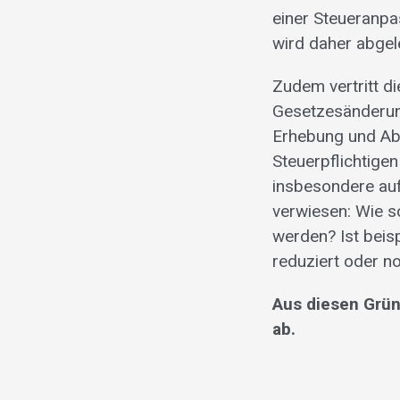
einer Steueranpa
wird daher abgel
Zudem vertritt d
Gesetzesänderun
Erhebung und Abr
Steuerpflichtige
insbesondere auf
verwiesen: Wie so
werden? Ist beis
reduziert oder n
Aus diesen Grün
ab.