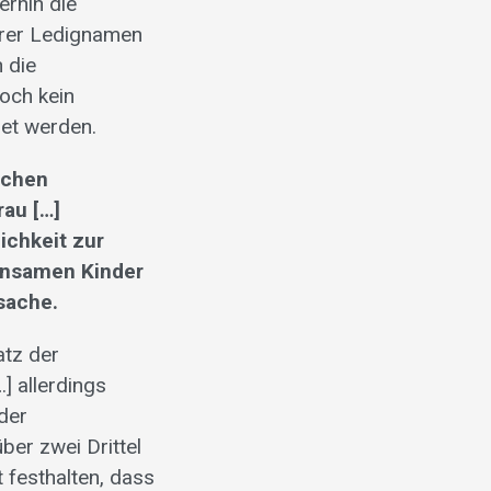
erhin die
ihrer Ledignamen
 die
och kein
det werden.
schen
rau […]
ichkeit zur
insamen Kinder
sache.
atz der
] allerdings
der
ber zwei Drittel
festhalten, dass