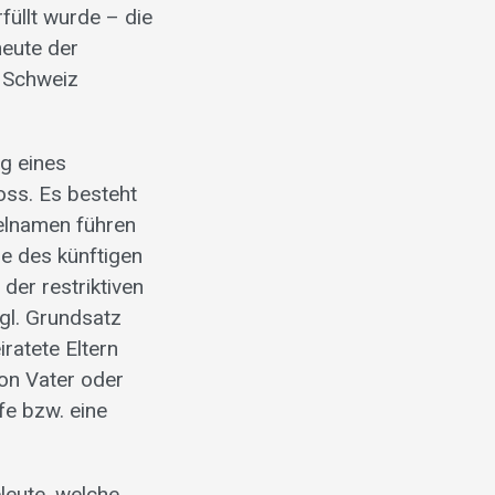
füllt wurde – die
eute der
r Schweiz
ng eines
oss. Es besteht
pelnamen führen
me des künftigen
der restriktiven
gl. Grundsatz
ratete Eltern
on Vater oder
fe bzw. eine
leute, welche