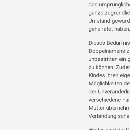
das ursprüngliche
ganze zugrundli
Umstand gewürdig
geheiratet haben
Dieses Bedürfnis
Doppelnamens zu 
unbestritten ein
zu können. Zudem
Kindes ihren eige
Möglichkeiten de
der Unveränderli
verschiedene Fa
Mutter übernehme
Verbindung scha
Weiter sind die