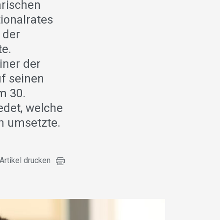
arischen
ionalrates
 der
e.
iner der
f seinen
m 30.
edet, welche
en umsetzte.
Artikel drucken