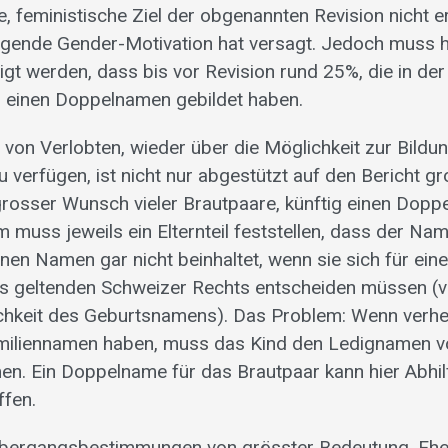
, feministische Ziel der obgenannten Revision nicht er
egende Gender-Motivation hat versagt. Jedoch muss h
t werden, dass bis vor Revision rund 25%, die in de
, einen Doppelnamen gebildet haben.
 von Verlobten, wieder über die Möglichkeit zur Bildu
verfügen, ist nicht nur abgestützt auf den Bericht gr
 grosser Wunsch vieler Brautpaare, künftig einen Dop
 muss jeweils ein Elternteil feststellen, dass der Na
nen Namen gar nicht beinhaltet, wenn sie sich für eine 
s geltenden Schweizer Rechts entscheiden müssen (v
chkeit des Geburtsnamens). Das Problem: Wenn verhei
miliennamen haben, muss das Kind den Ledignamen v
n. Ein Doppelname für das Brautpaar kann hier Abhil
ffen.
 Übergangsbestimmungen von grösster Bedeutung. Ehe