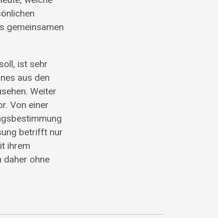
sönlichen
als gemeinsamen
ll, ist sehr
ines aus den
usehen. Weiter
r. Von einer
angsbestimmung
ung betrifft nur
it ihrem
n daher ohne