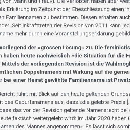
 von Mann und Frau»). Die Verlobten haben aber weit
tels Erklärung im Zeitpunkt der Eheschliessung einen 
 Familiennamen zu bestimmen. Diesen erhalten auch
er. Seit Inkrafttreten der Revision von 2011 kann jed
name mehr durch eine Voranstellungserklärung gebil
vorliegend der «grossen Lösung» zu. Die feministi
 haben heute nachweislich «die Situation für die F
 Mittels der vorliegenden Revision ist die Wahlmögl
amtlichen Doppelnamens mit Wirkung auf die geme
 bei einer Heirat gewählte Familienname ist Privat
ericht führt mit Blick auf den heute geltenden Grunds
it des Geburtsnamens aus, dass «die gelebte Praxis […
, dass das vor der Revision geltende Namensrecht bei 
eute faktisch weitergelebt wird: Im Jahr 2020 haben ü
Namen des Mannes angenommen». Es lässt sich somit 