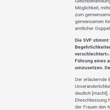
Gleichbehandlung
Möglichkeit, mit
zum gemeinsamen
gemeinsamen Kind
amtlicher Doppel
Die SVP stimmt 
Begehrlichkeiten
verschlechtert».
Führung eines 
umzusetzen. Der
Der erläuternde B
Unveränderlichke
deutlich [macht]
Eheschliessung h
der Frauen den 