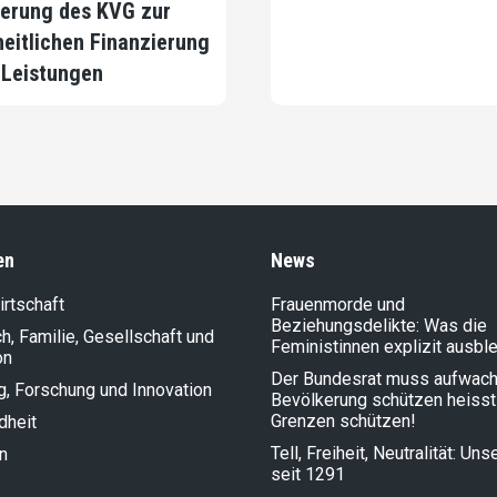
erung des KVG zur
heitlichen Finanzierung
 Leistungen
en
News
rt­schaft
Frauenmorde und
Beziehungsdelikte: Was die
, Familie, Gesellschaft und
Feministinnen explizit ausbl
on
Der Bundesrat muss aufwach
g, Forschung und Innovation
Bevölkerung schützen heisst
Grenzen schützen!
dheit
Tell, Freiheit, Neutralität: Un
n
seit 1291