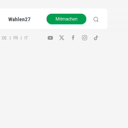
Wahlen27
Mitmachen
DE
FR
IT