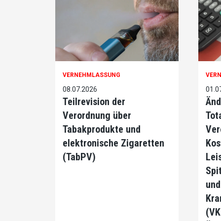
VERNEHMLASSUNG
VER
08.07.2026
01.0
Teilrevision der
Änd
Verordnung über
Tot
Tabakprodukte und
Ver
elektronische Zigaretten
Kos
(TabPV)
Lei
Spi
und
Kra
(VK