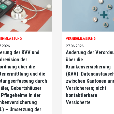
NEHMLASSUNG
VERNEHMLASSUNG
7.2026
27.06.2026
erung der KVV und
Änderung der Verordn
alrevision der
über die
ordnung über die
Krankenversicherung
tenermittlung und die
(KVV): Datenaustausc
stungserfassung durch
zwischen Kantonen un
täler, Geburtshäuser
Versicherern; nicht
 Pflegeheime in der
kontaktierbare
nkenversicherung
Versicherte
L) – Umsetzung der