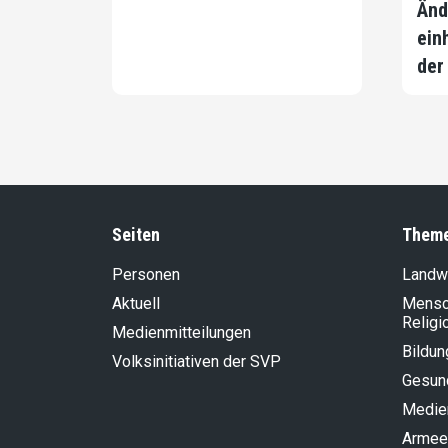
Änd
ein
der
Seiten
Them
Personen
Landwi
Aktuell
Mensch
Religi
Medienmitteilungen
Bildun
Volksinitiativen der SVP
Gesun
Medie
Armee