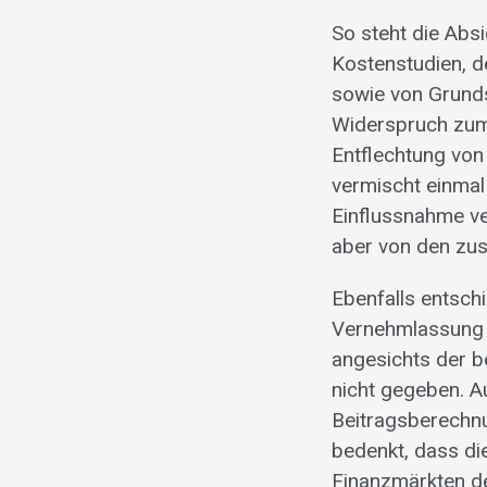
So steht die Abs
Kostenstudien, d
sowie von Grund
Widerspruch zum 
Entflechtung von
vermischt einmal
Einflussnahme ver
aber von den zus
Ebenfalls entsch
Vernehmlassung 
angesichts der b
nicht gegeben. A
Beitragsberechnu
bedenkt, dass d
Finanzmärkten de