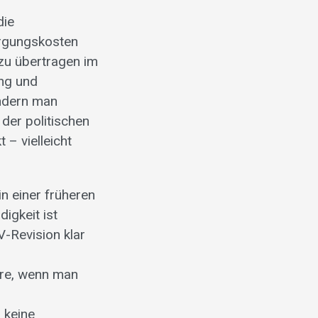
die
orgungskosten
u übertragen im
ung und
ondern man
der politischen
 – vielleicht
n einer früheren
igkeit ist
-Revision klar
ere, wenn man
 keine