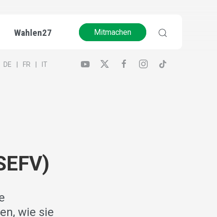
Wahlen27
Mitmachen
DE
FR
IT
SEFV)
e
en, wie sie