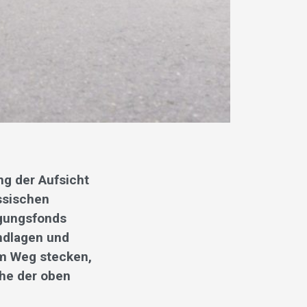
ung der Aufsicht
össischen
rgungsfonds
ndlagen und
bem Weg stecken,
che der oben
n.