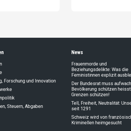
en
News
n
Frauenmorde und
Beziehungsdelikte: Was die
e
Feministinnen explizit ausbl
g, Forschung und Innovation
Der Bundesrat muss aufwach
Bevölkerung schützen heisst
lwerke
Grenzen schützen!
politik
Tell, Freiheit, Neutralität: Un
en, Steuern, Abgaben
seit 1291
Schweiz wird von französis
Kriminellen heimgesucht