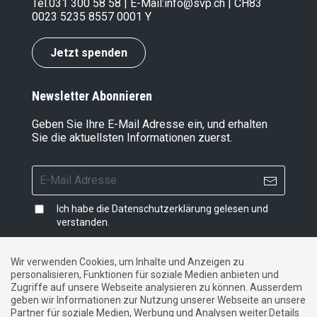
Tel.
031 300 58 58
| E-Mail:
info@svp.ch
| CH83
0023 5235 8557 0001 Y
Jetzt spenden
Newsletter Abonnieren
Geben Sie Ihre E-Mail Adresse ein, und erhalten
Sie die aktuellsten Informationen zuerst.
Ich habe die
Datenschutzerklärung
gelesen und
verstanden.
Wir verwenden Cookies, um Inhalte und Anzeigen zu
personalisieren, Funktionen für soziale Medien anbieten und
Impressum
|
Datenschutzerklärung
|
Kontakt
Zugriffe auf unsere Webseite analysieren zu können. Ausserdem
geben wir Informationen zur Nutzung unserer Webseite an unsere
Partner für soziale Medien, Werbung und Analysen weiter.Details
DE
FR
IT