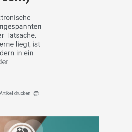
ktronische
 angespannten
r Tatsache,
ne liegt, ist
dern in ein
der
Artikel drucken