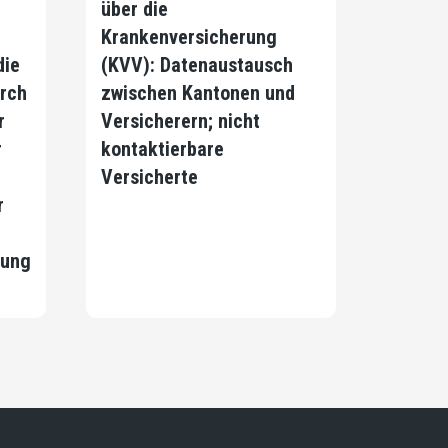
über die
Krankenversicherung
die
(KVV): Datenaustausch
rch
zwischen Kantonen und
r
Versicherern; nicht
r
kontaktierbare
Versicherte
r
rung