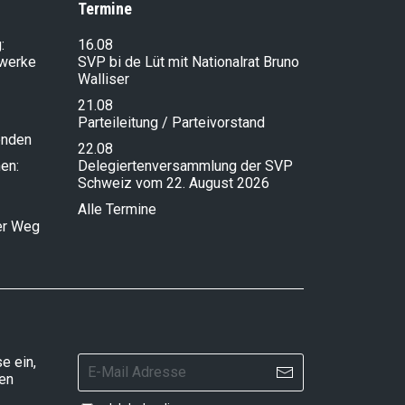
Termine
:
16.08
lwerke
SVP bi de Lüt mit Nationalrat Bruno
Walliser
21.08
Parteileitung / Parteivorstand
enden
22.08
en:
Delegiertenversammlung der SVP
Schweiz vom 22. August 2026
Alle Termine
ser Weg
e ein,
ten