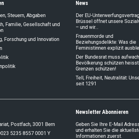
en
News
en, Steuern, Abgaben
Der EU-Unterwerfungsvertrag
Brüssel öffnet unsere Sozia
, Familie, Gesellschaft und
– und wir…
on
Frauenmorde und
g, Forschung und Innovation
Beziehungsdelikte: Was die
Feministinnen explizit ausbl
n
Der Bundesrat muss aufwach
litik
Bevölkerung schützen heisst
politik
Grenzen schützen!
Tell, Freiheit, Neutralität: Un
seit 1291
Newsletter Abonnieren
riat, Postfach, 3001 Bern
Geben Sie Ihre E-Mail Adress
und erhalten Sie die aktuells
0023 5235 8557 0001 Y
Informationen zuerst.