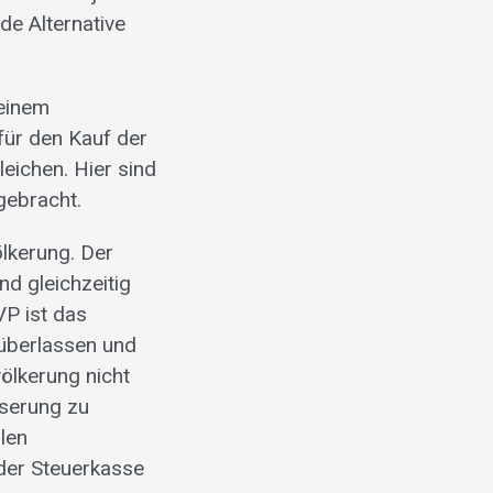
de Alternative
 einem
 für den Kauf der
eichen. Hier sind
ngebracht.
lkerung. Der
nd gleichzeitig
VP ist das
 überlassen und
ölkerung nicht
sserung zu
llen
der Steuerkasse