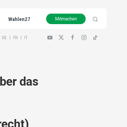
Wahlen27
Mitmachen
DE
FR
IT
ber das
:
recht)