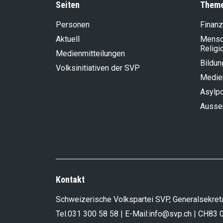
Seiten
Them
Personen
Finanz
Aktuell
Mensch
Religi
Medienmitteilungen
Bildun
Volksinitiativen der SVP
Medie
Asylpo
Aussen
Kontakt
Schweizerische Volkspartei SVP, Generalsekreta
Tel.
031 300 58 58
| E-Mail:
info@svp.ch
| CH83 