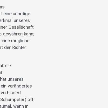
das
f eine unnötige
Merkmal unseres
iner Gesellschaft
ub gewähren kann;
f eine mögliche
at der Richter
uf die
uf
 hat unseres
 ein verändertes
 verhindert
 (Schumpeter) oft
zumal, wenn in