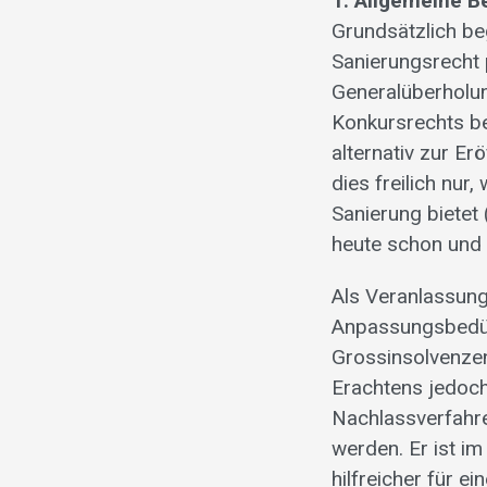
1. Allgemeine 
Grundsätzlich be
Sanierungsrecht 
Generalüberholun
Konkursrechts be
alternativ zur E
dies freilich nur
Sanierung bietet 
heute schon und 
Als Veranlassung
Anpassungsbedürf
Grossinsolvenzen
Erachtens jedoch
Nachlassverfahre
werden. Er ist i
hilfreicher für 