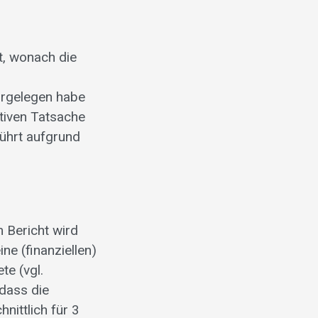
t, wonach die
orgelegen habe
ativen Tatsache
führt aufgrund
 Bericht wird
ne (finanziellen)
te (vgl.
 dass die
nittlich für 3