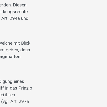
erden. Diesen
irkungsrechte
 Art. 294a und
elche mit Blick
aum geben, dass
ingehalten
digung eines
f in das Prinzip
ei ihren
(vgl. Art. 297a