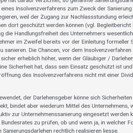
pe hat darauf verzichtet, so genannte Sanierungsdarl
ng eines Insolvenzverfahrens zum Zweck der Sanierung
legieren, weil der Zugang zur Nachlassstundung erleic
en dort geschützt werden können (vgl. Begleitbericht S
 die Handlungsfreiheit des Unternehmers wesentlich 
ehmer im Zweifel bereits vor der Einleitung formeller S
zu sanieren. Die Chancen, vor dem Insolvenzverfahre
sicher erheblich höher, wenn der Gläubiger / Darlehe
ine Sicherheit hat, dass sein Einsatz geschützt ist und
 Eröffnung des Insolvenzverfahrens nicht mit einer Div
ngewendet, der Darlehensgeber könne sich Sicherheiten
rekt, bindet aber wiederum Mittel des Unternehmens, 
ktiv zur Unternehmenssanierung eingesetzt werden k
 Bundesrates zu prüfen, ob und wenn ja, in welcher F
n Sanierungsdarlehen rechtlich realisieren liesse.