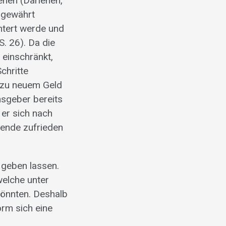
ehen (Darlehen,
 gewährt
htert werde und
. 26). Da die
einschränkt,
chritte
n zu neuem Geld
nsgeber bereits
 er sich nach
idende zufrieden
 geben lassen.
welche unter
önnten. Deshalb
orm sich eine