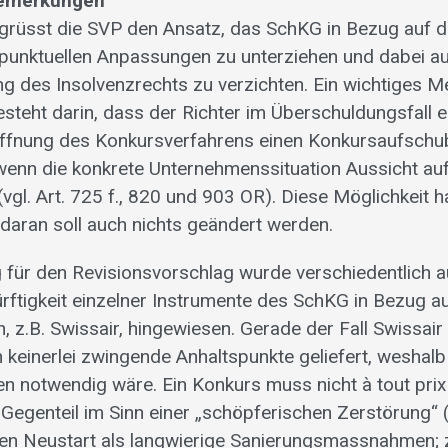
Bemerkungen
grüsst die SVP den Ansatz, das SchKG in Bezug auf 
punktuellen Anpassungen zu unterziehen und dabei au
g des Insolvenzrechts zu verzichten. Ein wichtiges 
steht darin, dass der Richter im Überschuldungsfall e
röffnung des Konkursverfahrens einen Konkursaufsch
, wenn die konkrete Unternehmenssituation Aussicht au
(vgl. Art. 725 f., 820 und 903 OR). Diese Möglichkeit h
daran soll auch nichts geändert werden.
 für den Revisionsvorschlag wurde verschiedentlich a
tigkeit einzelner Instrumente des SchKG in Bezug a
, z.B. Swissair, hingewiesen. Gerade der Fall Swissair
 keinerlei zwingende Anhaltspunkte geliefert, weshalb
n notwendig wäre. Ein Konkurs muss nicht à tout prix
m Gegenteil im Sinn einer „schöpferischen Zerstörung“
einen Neustart als langwierige Sanierungsmassnahmen; 