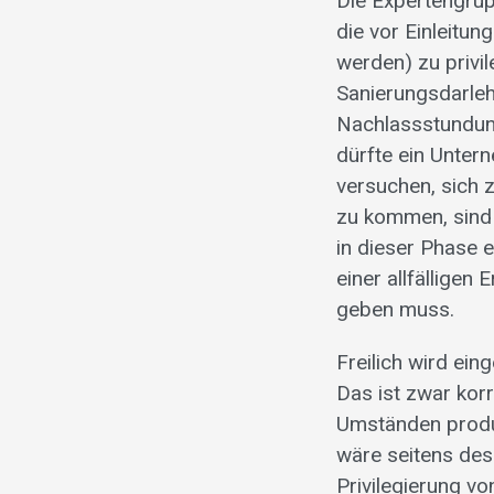
Die Expertengrup
die vor Einleitu
werden) zu privi
Sanierungsdarleh
Nachlassstundung
dürfte ein Untern
versuchen, sich 
zu kommen, sind 
in dieser Phase e
einer allfälligen
geben muss.
Freilich wird ei
Das ist zwar kor
Umständen produ
wäre seitens des
Privilegierung vo