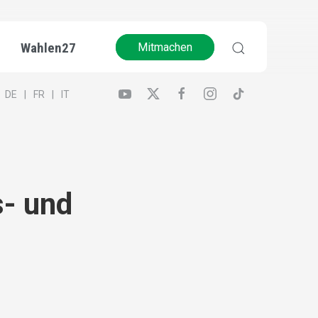
Wahlen27
Mitmachen
DE
FR
IT
s- und