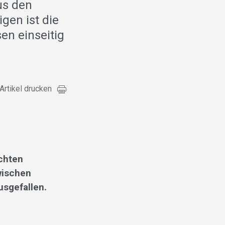
us den
gen ist die
en einseitig
Artikel drucken
achten
wischen
usgefallen.