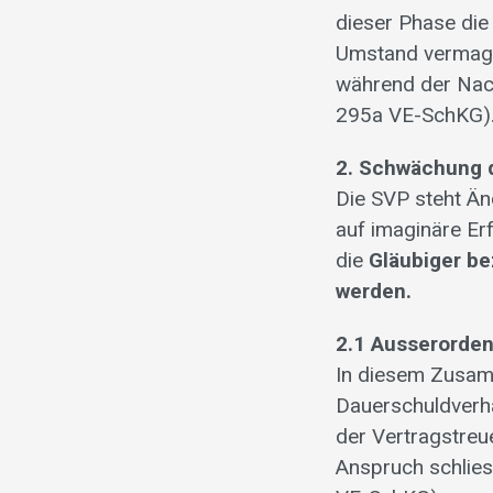
dieser Phase die
Umstand vermag 
während der Nac
295a VE-SchKG)
2. Schwächung d
Die SVP steht Än
auf imaginäre Er
die
Gläubiger be
werden.
2.1 Ausserorden
In diesem Zusamm
Dauerschuldverhä
der Vertragstreu
Anspruch schlies