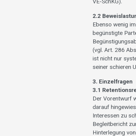
VE-SchKG).
2.2 Beweislast
Ebenso wenig im 
begünstigte Part
Begünstigungsab
(vgl. Art. 286 A
ist nicht nur sys
seiner schieren U
3. Einzelfragen
3.1 Retentionsr
Der Vorentwurf w
darauf hingewies
Interessen zu sc
Begleitbericht zu
Hinterlegung von