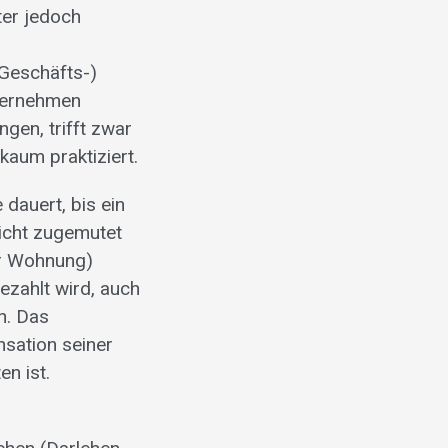
ter jedoch
(Geschäfts-)
nternehmen
gen, trifft zwar
kaum praktiziert.
dauert, bis ein
nicht zugemutet
er Wohnung)
ezahlt wird, auch
n. Das
nsation seiner
n ist.