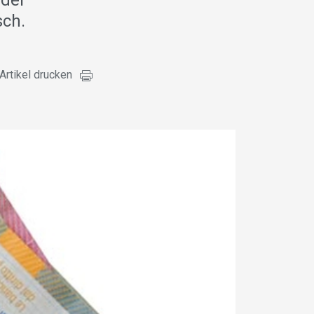
 der
sch.
Artikel drucken