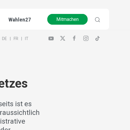
Wahlen27
Mitmachen
DE
FR
IT
etzes
eits ist es
aussichtlich
strative