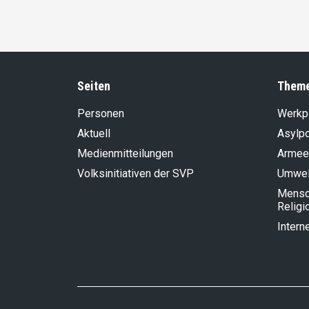
Seiten
Them
Personen
Werkp
Aktuell
Asylpo
Medienmitteilungen
Armee
Volksinitiativen der SVP
Umwel
Mensch
Religi
Intern