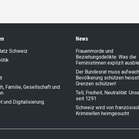
en
News
latz Schweiz
Frauenmorde und
Beziehungsdelikte: Was die
litik
Feministinnen explizit ausbl
Der Bundesrat muss aufwach
Bevölkerung schützen heisst
t
Grenzen schützen!
, Familie, Gesellschaft und
Tell, Freiheit, Neutralität: Un
on
seit 1291
et und Digitalisierung
Schweiz wird von französis
Kriminellen heimgesucht