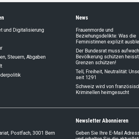
en
News
et und Digitalisierung
Frauenmorde und
Beziehungsdelikte: Was die
Feministinnen explizit ausbl
hr
Der Bundesrat muss aufwach
Bevölkerung schützen heisst
en, Steuern, Abgaben
Grenzen schützen!
t
Tell, Freiheit, Neutralität: Un
der­politik
seit 1291
Schweiz wird von französis
Kriminellen heimgesucht
Newsletter Abonnieren
riat, Postfach, 3001 Bern
Geben Sie Ihre E-Mail Adress
und erhalten Sie die aktuells