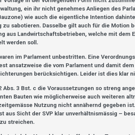
r Vorlage in der vorliegenden Form nicht zustimm
rwaltung, ein ihr nicht genehmes Anliegen des Par
Bauzone) wie auch die eigentliche Intention dahint
zu sabotieren. Dasselbe gilt auch für die Motion b
g aus Landwirtschaftsbetrieben, welche mit dem 
lt werden soll.
waren im Parlament unbestritten. Eine Verordnungs
est ansatzweise die vom Parlament und damit de
ichterungen berücksichtigen. Leider ist dies klar ni
42 Abs. 3 Bst. c die Voraussetzungen so streng ange
ten Bauten wie möglicherweise auch weiteren alt
eitgemässe Nutzung nicht annähernd gegeben ist.
t aus Sicht der SVP klar unverhältnismässig – besa
zu streichen.