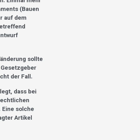
en. Einmal mehr
laments (Bauen
er auf dem
etreffend
Entwurf
änderung sollte
m Gesetzgeber
cht der Fall.
legt, dass bei
rechtlichen
 Eine solche
gter Artikel