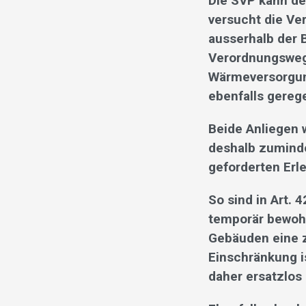
Die SVP kann de
versucht die Ve
ausserhalb der 
Verordnungsweg 
Wärmeversorgun
ebenfalls gerege
Beide Anliegen 
deshalb zumind
geforderten Erle
So sind in Art. 
temporär bewohn
Gebäuden eine z
Einschränkung is
daher ersatzlos 