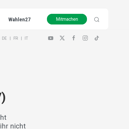
Wahlen27
Mitmachen
DE
FR
IT
)
cht
ihr nicht