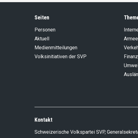
Seiten
Them
Personen
Intern
Aktuell
Armee
Medienmitteilungen
Verke
Volksinitiativen der SVP
Finanz
Umwel
Auslän
Kontakt
Schweizerische Volkspartei SVP, Generalsekreta