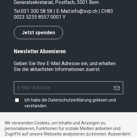
Generalsekretariat, Postfach, 3001 Bern
Tel.
031 300 58 58
| E-Mail:
info@svp.ch
| CH83
0023 5235 8557 0001 Y
Jetzt spenden
Newsletter Abonnieren
Geben Sie Ihre E-Mail Adresse ein, und erhalten
Sie die aktuellsten Informationen zuerst.
Ich habe die
Datenschutzerklärung
gelesen und
verstanden.
Wir verwenden Cookies, um Inhalte und Anzeigen zu
personalisieren, Funktionen für soziale Medien anbieten und
Impressum
|
Datenschutzerklärung
|
Kontakt
Zugriffe auf unsere Webseite analysieren zu können. Ausserdem