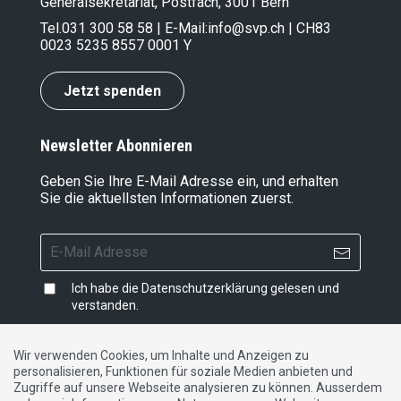
Generalsekretariat, Postfach, 3001 Bern
Tel.
031 300 58 58
| E-Mail:
info@svp.ch
| CH83
0023 5235 8557 0001 Y
Jetzt spenden
Newsletter Abonnieren
Geben Sie Ihre E-Mail Adresse ein, und erhalten
Sie die aktuellsten Informationen zuerst.
Ich habe die
Datenschutzerklärung
gelesen und
verstanden.
Wir verwenden Cookies, um Inhalte und Anzeigen zu
personalisieren, Funktionen für soziale Medien anbieten und
Impressum
|
Datenschutzerklärung
|
Kontakt
Zugriffe auf unsere Webseite analysieren zu können. Ausserdem