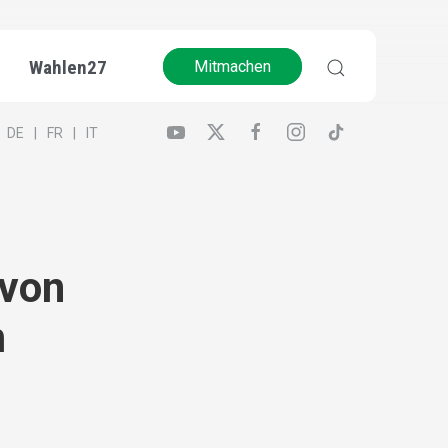
Wahlen27
Mitmachen
DE
FR
IT
 von
m