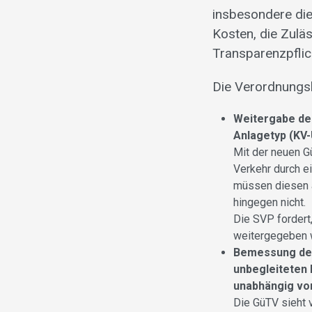
insbesondere di
Kosten, die Zulä
Transparenzpflic
Die Verordnungsb
Weitergabe de
Anlagetyp (KV-
Mit der neuen G
Verkehr durch e
müssen diesen a
hingegen nicht.
Die SVP fordert
weitergegeben 
Bemessung der
unbegleiteten 
unabhängig vo
Die GüTV sieht 