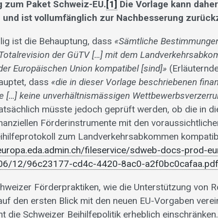
 zum Paket Schweiz-EU.
[1]
Die Vorlage kann daher
n und ist vollumfänglich zur Nachbesserung zurüc
lig ist die Behauptung, dass
«Sämtliche Bestimmunge
 Totalrevision der GüTV […] mit dem Landverkehrsab
der Europäischen Union kompatibel [sind]»
(Erläuternder
auptet, dass
«die in dieser Vorlage beschriebenen finan
e […] keine unverhältnismässigen Wettbewerbsverzerr
Tatsächlich müsste jedoch geprüft werden, ob die in d
nanziellen Förderinstrumente mit den voraussichtlich
eihilfeprotokoll zum Landverkehrsabkommen kompatibel 
.europa.eda.admin.ch/fileservice/sdweb-docs-prod-e
5/06/12/96c23177-cd4c-4420-8ac0-a2f0bc0cafaa.pd
hweizer Förderpraktiken, wie die Unterstützung von Ro
auf den ersten Blick mit den neuen EU-Vorgaben verei
 die Schweizer Beihilfepolitik erheblich einschränken. 