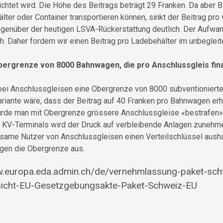
chtet wird. Die Höhe des Beitrags beträgt 29 Franken. Da aber
lter oder Container transportieren können, sinkt der Beitrag pr
genüber der heutigen LSVA-Rückerstattung deutlich. Der Aufwan
ch. Daher fordern wir einen Beitrag pro Ladebehälter im unbeglei
bergrenze von 8000 Bahnwagen, die pro Anschlussgleis fina
bei Anschlussgleisen eine Obergrenze von 8000 subventioniert
Variante wäre, dass der Beitrag auf 40 Franken pro Bahnwagen er
rde man mit Obergrenze grössere Anschlussgleise «bestrafen»,
 KV-Terminals wird der Druck auf verbleibende Anlagen zunehm
me Nutzer von Anschlussgleisen einen Verteilschlüssel ausha
gen die Obergrenze aus.
w.europa.eda.admin.ch/de/vernehmlassung-paket-sch
cht-EU-Gesetzgebungsakte-Paket-Schweiz-EU