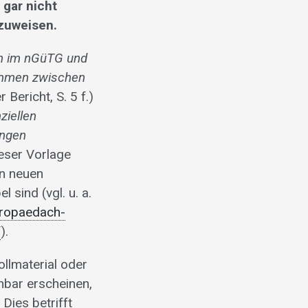
 gar nicht
kzuweisen.
n im nGüTG und
kommen zwischen
 Bericht, S. 5 f.)
ziellen
ungen
ieser Vorlage
en neuen
sind (vgl. u. a.
uropaedach-
f
).
llmaterial oder
nbar erscheinen,
Dies betrifft