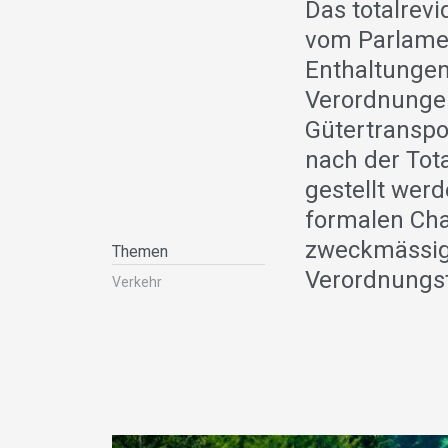
Das totalrev
vom Parlamen
Enthaltungen
Verordnungen
Gütertranspo
nach der Tot
gestellt wer
formalen Cha
zweckmässig 
Themen
Verordnungs
Verkehr