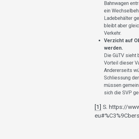
Bahnwagen entri
ein Wechselbehä
Ladebehälter ge
bleibt aber glei
Verkehr.
Verzicht auf O
werden.
Die GüTV sieht 
Vorteil dieser 
Andererseits wü
Schliessung der
müssen gemeinsa
sich die SVP ge
[1]
S. https://ww
eu#%C3%9Cbersi