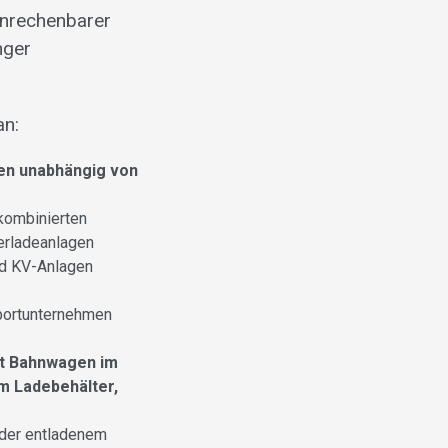
anrechenbarer
nger
an:
en unabhängig von
kombinierten
verladeanlagen
nd KV-Anlagen
sportunternehmen
tt Bahnwagen im
m Ladebehälter,
oder entladenem