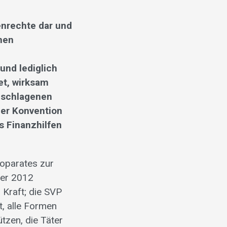
nrechte dar und
nen
und lediglich
et, wirksam
eschlagenen
er Konvention
s Finanzhilfen
roparates zur
ber 2012
 Kraft; die SVP
et, alle Formen
tzen, die Täter