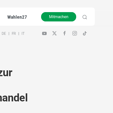
Wahlen27
Mitmachen
DE
FR
IT
zur
andel