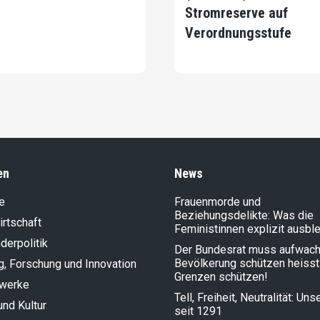
Stromreserve auf
Verordnungsstufe
en
News
e
Frauenmorde und
Beziehungsdelikte: Was die
rt­schaft
Feministinnen explizit ausbl
der­politik
Der Bundesrat muss aufwach
Bevölkerung schützen heisst
g, Forschung und Innovation
Grenzen schützen!
lwerke
Tell, Freiheit, Neutralität: Un
und Kultur
seit 1291