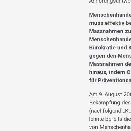
Anhörungsantwor
Menschenhandel
muss effektiv b
Massnahmen zur
Menschenhandel l
Bürokratie und 
gegen den Mens
Massnahmen der
hinaus, indem O
für Prävention
Am 9. August 200
Bekämpfung des 
(nachfolgend „Kon
lehnte bereits di
von Menschenhand