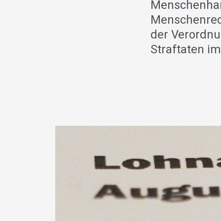
Menschenhand
Menschenrech
der Verordn
Straftaten i