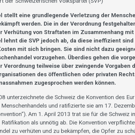
t der Schweizerischen Volkspartei (SVP)
 stellt eine grundlegende Verletzung der Mensche
ekämpft werden. Die in der Verordnung festgehalte
 Verhütung von Straftaten im Zusammenhang mit
ehnt die SVP jedoch ab, da diese ineffizient sind 
Kosten mit sich bringen. Sie sind nicht dazu geeign
chenhandel vorzugehen. Überdies gehen die vorg
 Verordnung teilweise über zwingende Vorgaben d
rganisationen des öffentlichen oder privaten Recht
smassnahmen zugesprochen werden können.
8 unterzeichnete die Schweiz die Konvention des Eu
Menschenhandels und ratifizierte sie am 17. Dezem
vention“). Am 1. April 2013 trat sie für die Schweiz in
e Ratifikation als unnötig ab. Die Konvention verpflicht
el zu verhüten und zu bekämpfen, die Opfer zu schü