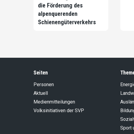
die Förderung des
alpenquerenden
Schienengüterverkehrs
Seiten
Them
Personen
Energi
Aktuell
Landwi
Medienmitteilungen
Auslän
Volksinitiativen der SVP
Bildun
Sozia
Sport 