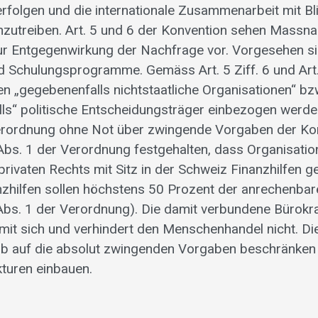
rfolgen und die internationale Zusammenarbeit mit Bli
anzutreiben. Art. 5 und 6 der Konvention sehen Massn
r Entgegenwirkung der Nachfrage vor. Vorgesehen sin
d Schulungsprogramme. Gemäss Art. 5 Ziff. 6 und Art. 6
n „gegebenenfalls nichtstaatliche Organisationen“ bz
alls“ politische Entscheidungsträger einbezogen werde
erordnung ohne Not über zwingende Vorgaben der Kon
4 Abs. 1 der Verordnung festgehalten, dass Organisati
 privaten Rechts mit Sitz in der Schweiz Finanzhilfen 
nzhilfen sollen höchstens 50 Prozent der anrechenb
 Abs. 1 der Verordnung). Die damit verbundene Bürokra
mit sich und verhindert den Menschenhandel nicht. D
alb auf die absolut zwingenden Vorgaben beschränken 
turen einbauen.