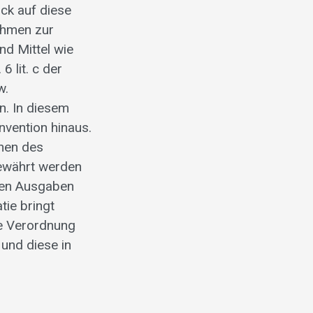
ck auf diese
ahmen zur
d Mittel wie
 lit. c der
w.
n. In diesem
vention hinaus.
onen des
gewährt werden
aren Ausgaben
tie bringt
ie Verordnung
und diese in