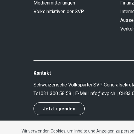
Medienmitteilungen
Finanz
Volksinitiativen der SVP
Intern
Aussen
Verke
Kontakt
Schweizerische Volkspartei SVP, Generalsekreta
Tel.
031 300 58 58
| E-Mail:
info@svp.ch
| CH83 
Jetzt spenden
Wir verwenden Cookies, um Inhalte und Anzeigen zu persona