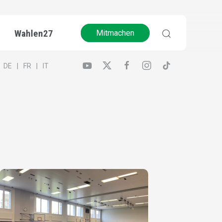
Wahlen27
Mitmachen
DE
FR
IT