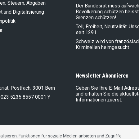
en, Steuern, Abgaben
Der Bundesrat muss aufwach
Bevölkerung schützen heisst
et und Digitalisierung
Grenzen schützen!
politik
Tell, Freiheit, Neutralität: Un
hr
seit 1291
Schweiz wird von französis
Kriminellen heimgesucht
Newsletter Abonnieren
riat, Postfach, 3001 Bern
Geben Sie Ihre E-Mail Adress
und erhalten Sie die aktuells
0023 5235 8557 0001 Y
Informationen zuerst.
lisieren, Funktionen für soziale Medien anbieten und Zugriffe