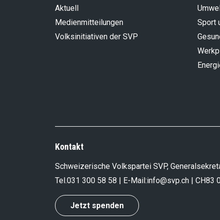
Aktuell
Umwel
Medienmitteilungen
Sport 
Volksinitiativen der SVP
Gesun
Werkp
Energi
Kontakt
Schweizerische Volkspartei SVP, Generalsekreta
Tel.
031 300 58 58
| E-Mail:
info@svp.ch
| CH83 
Jetzt spenden