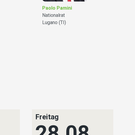
Paolo Pamini
Nationalrat
Lugano (TI)
Freitag
S
.
28.08.