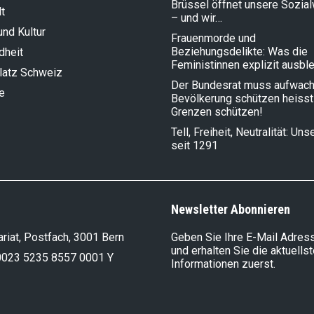
Brüssel öffnet unsere Sozia
t
– und wir…
und Kultur
Frauenmorde und
Beziehungsdelikte: Was die
dheit
Feministinnen explizit ausbl
latz Schweiz
Der Bundesrat muss aufwach
e
Bevölkerung schützen heisst
Grenzen schützen!
Tell, Freiheit, Neutralität: Un
seit 1291
Newsletter Abonnieren
riat, Postfach, 3001 Bern
Geben Sie Ihre E-Mail Adress
und erhalten Sie die aktuells
0023 5235 8557 0001 Y
Informationen zuerst.