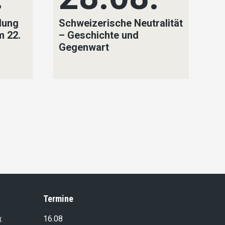
lung
Schweizerische Neutralität
SV
m 22.
– Geschichte und
Na
Gegenwart
un
Ni
Y
Na
F
Termine
:
16.08