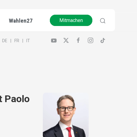
Wahlen27
Mitmachen
DE
FR
IT
t Paolo