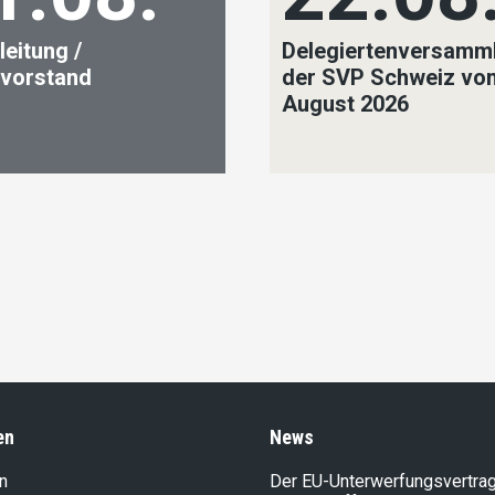
leitung /
Delegiertenversamm
ivorstand
der SVP Schweiz vo
August 2026
en
News
n
Der EU-Unterwerfungsvertrag