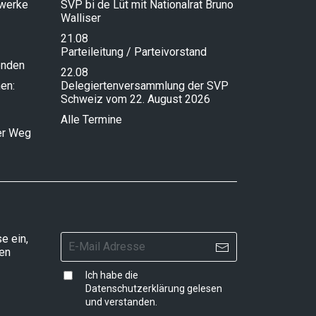
lwerke
SVP bi de Lüt mit Nationalrat Bruno
Walliser
21.08
Parteileitung / Parteivorstand
enden
22.08
en:
Delegiertenversammlung der SVP
Schweiz vom 22. August 2026
Alle Termine
ser Weg
e ein,
ten
Ich habe die
Datenschutzerklärung
gelesen
und verstanden.