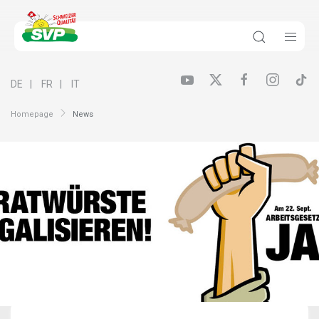
DE
FR
IT
Homepage
News