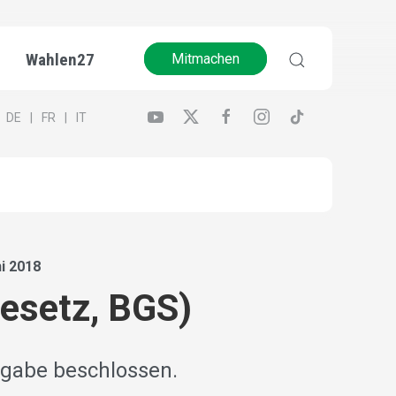
Wahlen27
Mitmachen
DE
FR
IT
i 2018
gesetz, BGS)
igabe beschlossen.