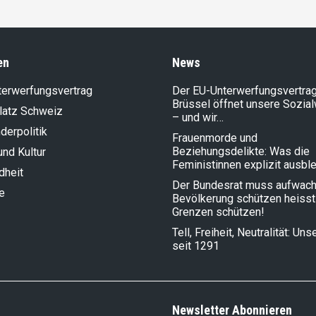
en
News
terwerfungsvertrag
Der EU-Unterwerfungsvertrag
Brüssel öffnet unsere Sozia
latz Schweiz
– und wir…
der­politik
Frauenmorde und
Beziehungsdelikte: Was die
und Kultur
Feministinnen explizit ausbl
dheit
Der Bundesrat muss aufwach
e
Bevölkerung schützen heisst
Grenzen schützen!
Tell, Freiheit, Neutralität: Un
seit 1291
Newsletter Abonnieren