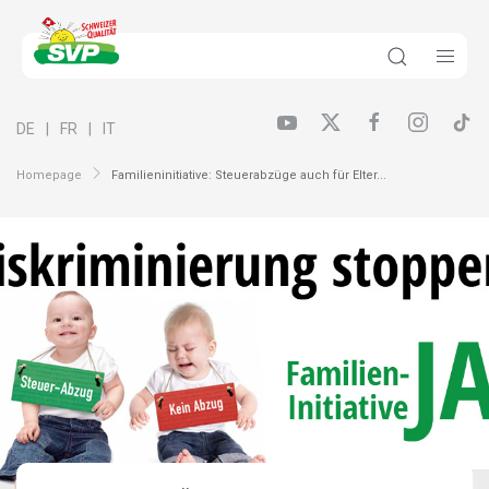
DE
FR
IT
Homepage
Familieninitiative: Steuerabzüge auch für Elter...