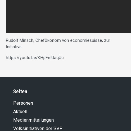
Rudolf Minsch, Chefökonom von economiesuisse, zur
Initiative:
https://youtu.be/KHpFeIUaqUc
Seiten
Personen
Aktuell
Medienmitteilungen
Volksinitiativen der SVP