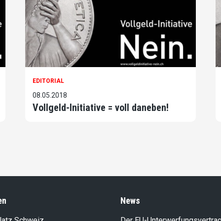
EDITORIAL
08.05.2018
Vollgeld-Initiative = voll daneben!
en
News
latz Schweiz
Der EU-Unterwerfungsvertrag