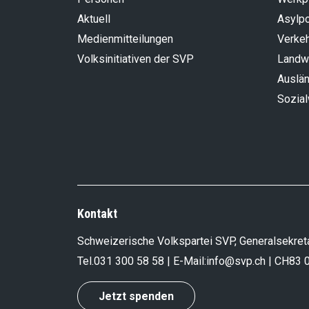
Aktuell
Asylpo
Medienmitteilungen
Verke
Volksinitiativen der SVP
Landwi
Auslän
Sozia
Kontakt
Schweizerische Volkspartei SVP, Generalsekreta
Tel.
031 300 58 58
| E-Mail:
info@svp.ch
| CH83 
Jetzt spenden