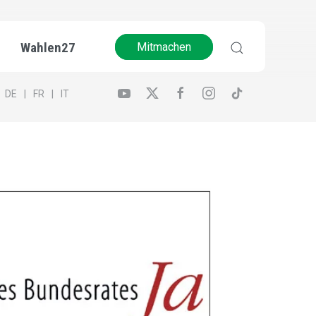
Wahlen27
Mitmachen
DE
FR
IT