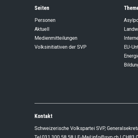
Seiten
Them
Personen
Asylpo
Aktuell
Landwi
Medienmitteilungen
Intern
Volksinitiativen der SVP
EU-Un
Energi
Bildun
Kontakt
Schweizerische Volkspartei SVP, Generalsekreta
Tel.
031 300 58 58
| E-Mail:
info@svp.ch
| CH83 