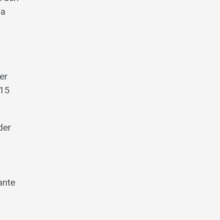
pa
er
 15
der
ante