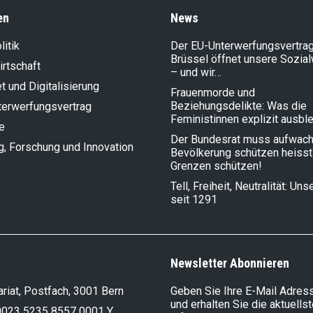
en
News
litik
Der EU-Unterwerfungsvertrag
Brüssel öffnet unsere Sozia
rt­schaft
– und wir…
et und Digitalisierung
Frauenmorde und
Beziehungsdelikte: Was die
terwerfungsvertrag
Feministinnen explizit ausbl
e
Der Bundesrat muss aufwach
g, Forschung und Innovation
Bevölkerung schützen heisst
Grenzen schützen!
Tell, Freiheit, Neutralität: Un
seit 1291
Newsletter Abonnieren
riat, Postfach, 3001 Bern
Geben Sie Ihre E-Mail Adress
und erhalten Sie die aktuells
0023 5235 8557 0001 Y