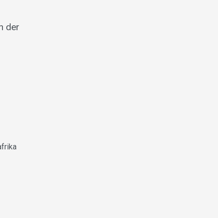
n der
frika