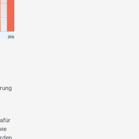
erung
afür
wie
erden