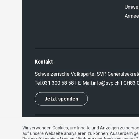
Umwel
Armee
Kontakt
Schweizerische Volkspartei SVP, Generalsekreta
Tel.
031 300 58 58
| E-Mail:
info@svp.ch
| CH83 
Jetzt spenden
Impressum
|
Datenschutzerklärung
|
Kontakt
Wir verwenden Cookies, um Inhalte und Anzeigen zu persona
auf unsere Webseite analysieren zu können. Ausserdem ge