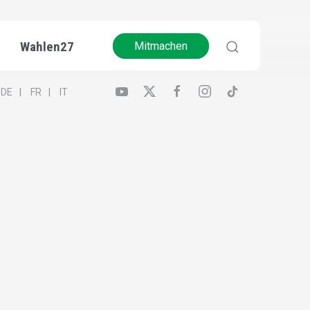
Wahlen27
Mitmachen
DE
FR
IT