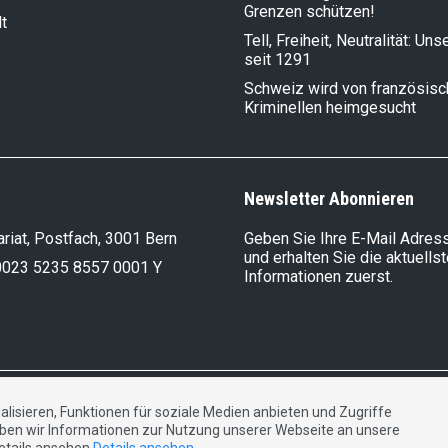
Grenzen schützen!
t
Tell, Freiheit, Neutralität: Un
seit 1291
Schweiz wird von französis
Kriminellen heimgesucht
Newsletter Abonnieren
riat, Postfach, 3001 Bern
Geben Sie Ihre E-Mail Adress
und erhalten Sie die aktuells
0023 5235 8557 0001 Y
Informationen zuerst.
DE
FR
IT
lisieren, Funktionen für soziale Medien anbieten und Zugriffe
ben wir Informationen zur Nutzung unserer Webseite an unsere