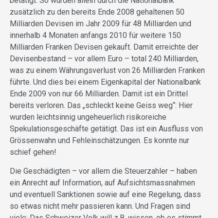
betätigt. So wurden allein durch die Nationalbank
zusätzlich zu den bereits Ende 2008 gehaltenen 50
Milliarden Devisen im Jahr 2009 für 48 Milliarden und
innerhalb 4 Monaten anfangs 2010 für weitere 150
Milliarden Franken Devisen gekauft. Damit erreichte der
Devisenbestand – vor allem Euro – total 240 Milliarden,
was zu einem Währungsverlust von 26 Milliarden Franken
führte. Und dies bei einem Eigenkapital der Nationalbank
Ende 2009 von nur 66 Milliarden. Damit ist ein Drittel
bereits verloren. Das „schleckt keine Geiss weg“: Hier
wurden leichtsinnig ungeheuerlich risikoreiche
Spekulationsgeschäfte getätigt. Das ist ein Ausfluss von
Grössenwahn und Fehleinschätzungen. Es konnte nur
schief gehen!
Die Geschädigten – vor allem die Steuerzahler – haben
ein Anrecht auf Information, auf Aufsichtsmassnahmen
und eventuell Sanktionen sowie auf eine Regelung, dass
so etwas nicht mehr passieren kann. Und Fragen sind
viele: Das Schweizer Volk will z.B. wissen, ob es stimmt,