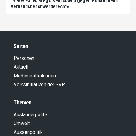
19.409 Pa. Iv. Bregy. Kein «David gegen Goliath beim
Verbandsbeschwerderecht»
Seiten
Personen
Aktuell
Medienmitteilungen
Volksinitiativen der SVP
Themen
Ausländer­politik
Umwelt
Aussenpolitik