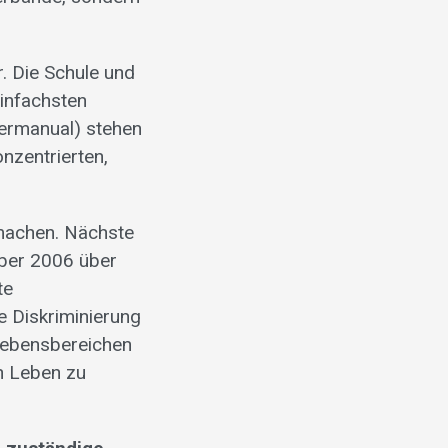
. Die Schule und
einfachsten
ermanual) stehen
nzentrierten,
machen. Nächste
ber 2006 über
te
e Diskriminierung
 Lebensbereichen
n Leben zu