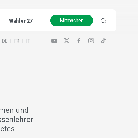
Wahlen27
Mitmachen
DE
FR
IT
ormen und
ssenlehrer
tetes