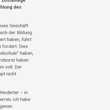
e zuständige
hlung des
eses Geschäft
ich der Bildung.
ert haben, führt
 fordert. Dies
gelschule“ haben,
ndesrat haben
n soll. Der
pt nicht
hinderter – in
rren, ich habe
igenen