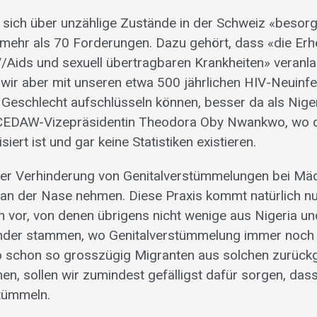
sich über unzählige Zustände in der Schweiz «besorgt
 mehr als 70 Forderungen. Dazu gehört, dass «die Er
V/Aids und sexuell übertragbaren Krankheiten» veranla
wir aber mit unseren etwa 500 jährlichen HIV-Neuinfek
Geschlecht aufschlüsseln können, besser da als Nige
CEDAW-Vizepräsidentin Theodora Oby Nwankwo, wo 
iert ist und gar keine Statistiken existieren.
der Verhinderung von Genitalverstümmelungen bei M
 an der Nase nehmen. Diese Praxis kommt natürlich nu
n vor, von denen übrigens nicht wenige aus Nigeria u
änder stammen, wo Genitalverstümmelung immer noch
so schon so grosszügig Migranten aus solchen zurück
n, sollen wir zumindest gefälligst dafür sorgen, dass
tümmeln.