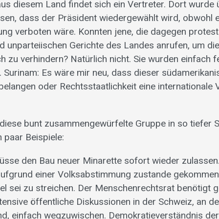
us diesem Land findet sich ein Vertreter. Dort wurde 
en, dass der Präsident wiedergewählt wird, obwohl 
g verboten wäre. Konnten jene, die dagegen protesti
 unparteiischen Gerichte des Landes anrufen, um di
 zu verhindern? Natürlich nicht. Sie wurden einfac
 Surinam: Es wäre mir neu, dass dieser südamerikanis
langen oder Rechtsstaatlichkeit eine internationale V
 diese bunt zusammengewürfelte Gruppe in so tiefer 
 paar Beispiele:
üsse den Bau neuer Minarette sofort wieder zulassen
aufgrund einer Volksabstimmung zustande gekomme
el sei zu streichen. Der Menschenrechtsrat benötigt g
tensive öffentliche Diskussionen in der Schweiz, an d
d, einfach wegzuwischen. Demokratieverständnis de