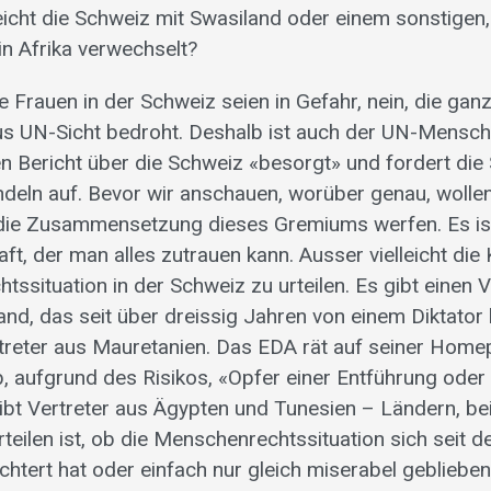
eicht die Schweiz mit Swasiland oder einem sonstigen,
in Afrika verwechselt?
e Frauen in der Schweiz seien in Gefahr, nein, die ga
aus UN-Sicht bedroht. Deshalb ist auch der UN-Mensch
en Bericht über die Schweiz «besorgt» und fordert die
eln auf. Bevor wir anschauen, worüber genau, wollen
 die Zusammensetzung dieses Gremiums werfen. Es ist
haft, der man alles zutrauen kann. Ausser vielleicht di
ssituation in der Schweiz zu urteilen. Es gibt einen V
nd, das seit über dreissig Jahren von einem Diktator 
rtreter aus Mauretanien. Das EDA rät auf seiner Hom
b, aufgrund des Risikos, «Opfer einer Entführung oder
ibt Vertreter aus Ägypten und Tunesien – Ländern, be
rteilen ist, ob die Menschenrechtssituation sich seit 
chtert hat oder einfach nur gleich miserabel geblieben 