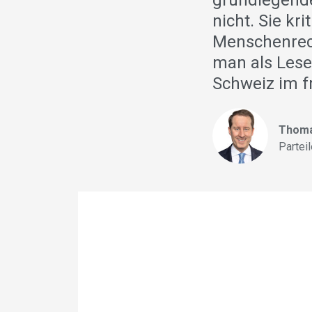
grundlegende
nicht. Sie kr
Menschenrech
man als Lese
Schweiz im f
Thoma
Partei