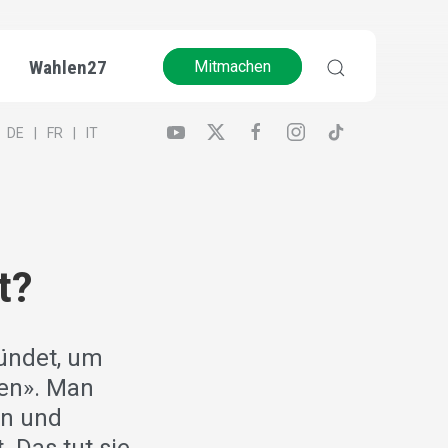
Wahlen27
Mitmachen
DE
FR
IT
t?
ündet, um
ren». Man
en und