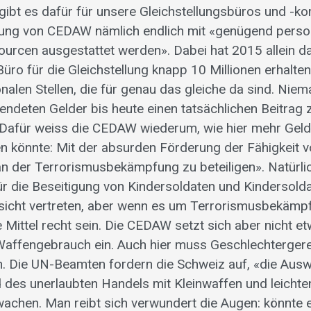
gibt es dafür für unsere Gleichstellungsbüros und -k
nung von CEDAW nämlich endlich mit «genügend perso
sourcen ausgestattet werden». Dabei hat 2015 allein d
üro für die Gleichstellung knapp 10 Millionen erhalt
onalen Stellen, die für genau das gleiche da sind. Niem
endeten Gelder bis heute einen tatsächlichen Beitrag z
 Dafür weiss die CEDAW wiederum, wie hier mehr Geld 
n könnte: Mit der absurden Förderung der Fähigkeit 
n der Terrorismusbekämpfung zu beteiligen». Natürlic
 die Beseitigung von Kindersoldaten und Kindersolda
sicht vertreten, aber wenn es um Terrorismusbekämpf
Mittel recht sein. Die CEDAW setzt sich aber nicht et
 Waffengebrauch ein. Auch hier muss Geschlechtergere
. Die UN-Beamten fordern die Schweiz auf, «die Aus
des unerlaubten Handels mit Kleinwaffen und leichte
achen. Man reibt sich verwundert die Augen: könnte e