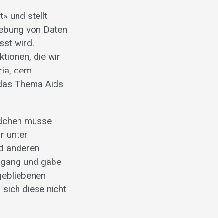
» und stellt
hebung von Daten
sst wird.
tionen, die wir
ria, dem
das Thema Aids
ädchen müsse
r unter
nd anderen
 gang und gäbe
gebliebenen
 sich diese nicht