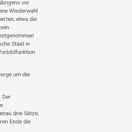
übrigens vor
eine Wiederwahl
erten, etwa die
esen
h festgenommen
che Staat in
orbildfunktion
Sorge um die
. Der
ne
enau drei Sätze,
eren Ende die
r