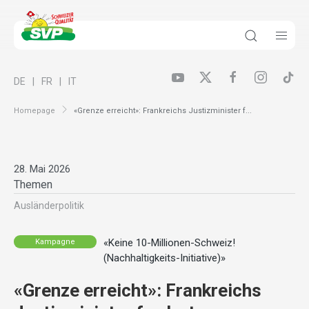
DE
FR
IT
Homepage
«Grenze erreicht»: Frankreichs Justizminister f...
28. Mai 2026
Themen
Ausländer­politik
«Keine 10-Millionen-Schweiz!
Kampagne
(Nachhaltigkeits-Initiative)»
«Grenze erreicht»: Frankreichs