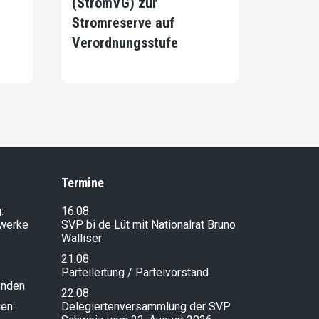
(StromVG) zur
Stromreserve auf
Verordnungsstufe
Termine
:
16.08
lwerke
SVP bi de Lüt mit Nationalrat Bruno
Walliser
21.08
Parteileitung / Parteivorstand
enden
22.08
en:
Delegiertenversammlung der SVP