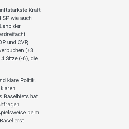
nftstärkste Kraft
d SP wie auch
-Land der
erdreifacht
FDP und CVP,
 verbuchen (+3
 Sitze (-6), die
 klare Politik.
 klaren
s Baselbiets hat
chfragen
spielsweise beim
Basel erst
.