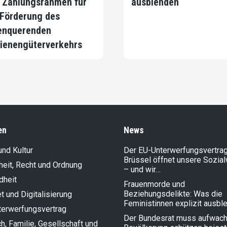
 Zahlungsrahmen für
ausblenden
 Förderung des
enquerenden
ienengüterverkehrs
en
News
und Kultur
Der EU-Unterwerfungsvertrag
Brüssel öffnet unsere Sozia
heit, Recht und Ordnung
– und wir…
dheit
Frauenmorde und
Beziehungsdelikte: Was die
et und Digitalisierung
Feministinnen explizit ausbl
terwerfungsvertrag
Der Bundesrat muss aufwach
, Familie, Gesellschaft und