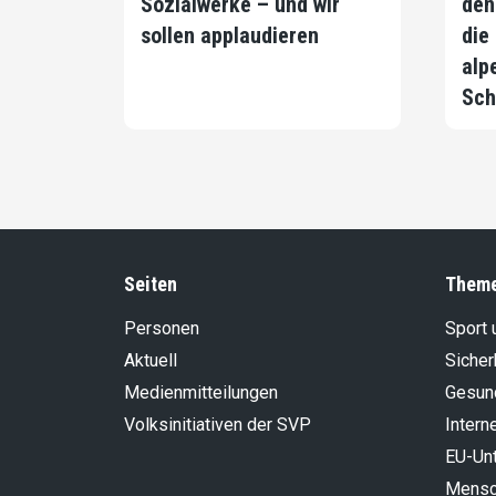
Sozialwerke – und wir
den
sollen applaudieren
die
alp
Sch
Seiten
Them
Personen
Sport 
Aktuell
Sicher
Medienmitteilungen
Gesun
Volksinitiativen der SVP
Intern
EU-Un
Mensch