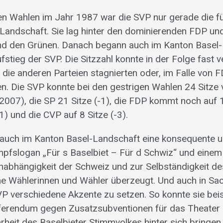
en Wahlen im Jahr 1987 war die SVP nur gerade die fü
Landschaft. Sie lag hinter den dominierenden FDP un
und den Grünen. Danach begann auch im Kanton Basel
ufstieg der SVP. Die Sitzzahl konnte in der Folge fast v
die anderen Parteien stagnierten oder, im Falle von 
n. Die SVP konnte bei den gestrigen Wahlen 24 Sitze
2007), die SP 21 Sitze (-1), die FDP kommt noch auf 14
) und die CVP auf 8 Sitze (-3).
 auch im Kanton Basel-Landschaft eine konsequente und
fslogan „Für s Baselbiet – Für d Schwiz“ und einem
nabhängigkeit der Schweiz und zur Selbständigkeit de
he Wählerinnen und Wähler überzeugt. Und auch in Sa
P verschiedene Akzente zu setzen. So konnte sie bei
ferendum gegen Zusatzsubventionen für das Theater 
rheit des Baselbieter Stimmvolkes hinter sich bringen