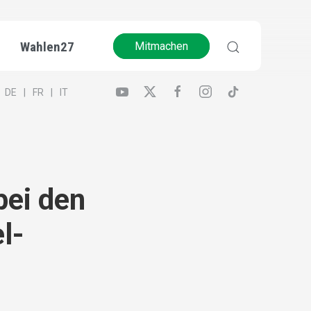
Wahlen27
Mitmachen
DE
FR
IT
bei den
l-