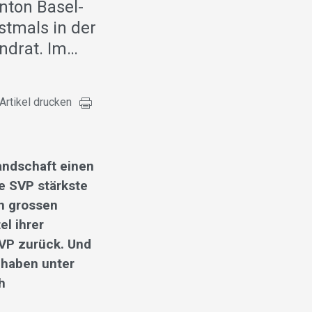
nton Basel-
stmals in der
andrat. Im…
Artikel drucken
andschaft einen
ie SVP stärkste
en grossen
el ihrer
 SVP zurück. Und
 haben unter
h