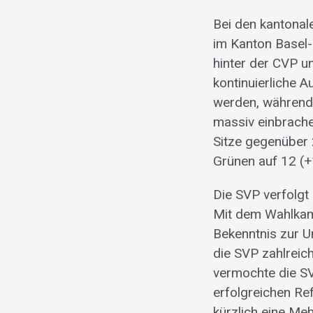
Bei den kantonal
im Kanton Basel-
hinter der CVP 
kontinuierliche A
werden, während 
massiv einbrache
Sitze gegenüber 
Grünen auf 12 (+1
Die SVP verfolgt
Mit dem Wahlkamp
Bekenntnis zur U
die SVP zahlreic
vermochte die SV
erfolgreichen Re
kürzlich eine Meh