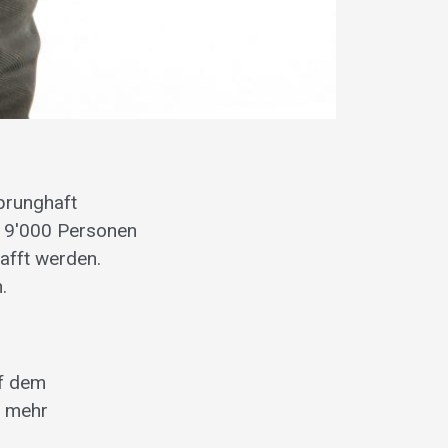
sprunghaft
d 9'000 Personen
afft werden.
.
uf dem
r mehr