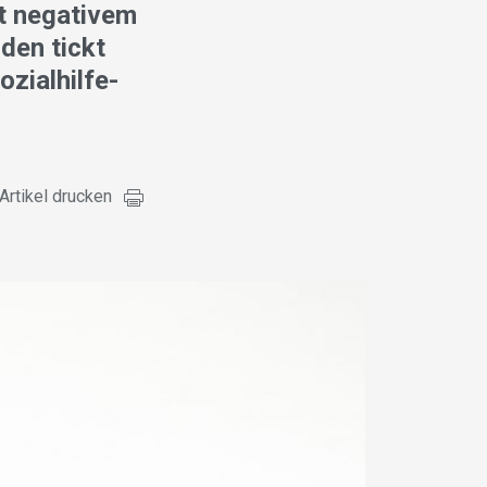
it negativem
den tickt
zialhilfe-
Artikel drucken