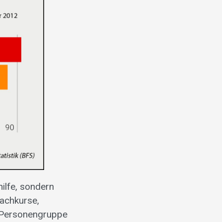
ilfe, sondern
rachkurse,
e Personengruppe