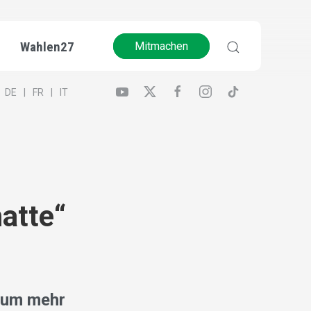
Wahlen27
Mitmachen
DE
FR
IT
atte“
kaum mehr