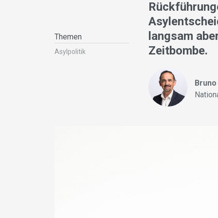
Rückführunge
Asylentschei
langsam aber 
Themen
Zeitbombe.
Asylpolitik
Bruno 
Nation