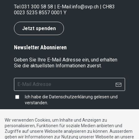
Tel.
031 300 58 58
| E-Mail:
info@svp.ch
| CH83
0023 5235 8557 0001 Y
Jetzt spenden
Newsletter Abonnieren
Geben Sie Ihre E-Mail Adresse ein, und erhalten
Sie die aktuellsten Informationen zuerst.
Ich habe die
Datenschutzerklärung
gelesen und
verstanden.
Wir verwenden Cookies, um Inhalte und Anzeigen zu
personalisieren, Funktionen für soziale Medien anbieten und
Impressum
|
Datenschutzerklärung
|
Kontakt
Zugriffe auf unsere Webseite analysieren zu können. Ausserdem
geben wir Informationen zur Nutzung unserer Webseite an unsere