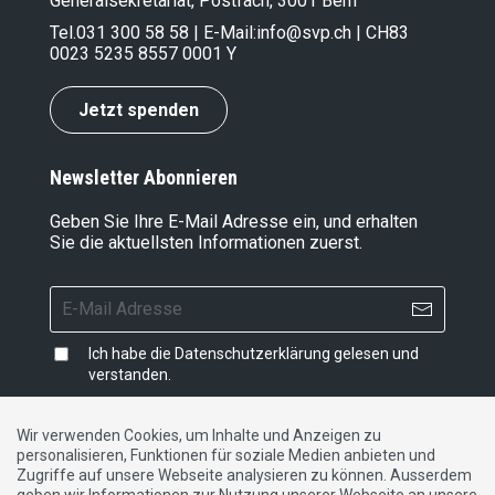
Generalsekretariat, Postfach, 3001 Bern
Tel.
031 300 58 58
| E-Mail:
info@svp.ch
| CH83
0023 5235 8557 0001 Y
Jetzt spenden
Newsletter Abonnieren
Geben Sie Ihre E-Mail Adresse ein, und erhalten
Sie die aktuellsten Informationen zuerst.
Ich habe die
Datenschutzerklärung
gelesen und
verstanden.
Wir verwenden Cookies, um Inhalte und Anzeigen zu
personalisieren, Funktionen für soziale Medien anbieten und
Impressum
|
Datenschutzerklärung
|
Kontakt
Zugriffe auf unsere Webseite analysieren zu können. Ausserdem