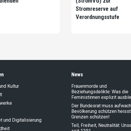
blenden
(StromVG) zur
Stromreserve auf
Verordnungsstufe
en
News
und Kultur
Frauenmorde und
Beziehungsdelikte: Was die
t
Feministinnen explizit ausbl
lwerke
Der Bundesrat muss aufwach
Bevölkerung schützen heisst
Grenzen schützen!
et und Digitalisierung
Tell, Freiheit, Neutralität: Un
dheit
seit 1291