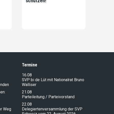
schützen!
Termine
16.08
SVP bi de Lüt mit Nationalrat Bruno
enden
Walliser
en:
21.08
Parteileitung / Parteivorstand
22.08
ser Weg
Delegiertenversammlung der SVP
Schweiz vom 22. August 2026