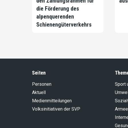
den Zahlungsrahmen für
aus
die Förderung des
alpenquerenden
Schienengüterverkehrs
Seiten
Them
Personen
Sport 
Aktuell
Umwel
Medienmitteilungen
Sozia
Volksinitiativen der SVP
Armee
Intern
Gesun