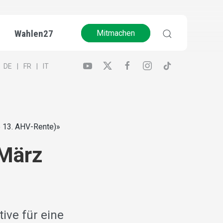
Wahlen27
Mitmachen
DE
FR
IT
ine 13. AHV-Rente)»
 März
ive für eine