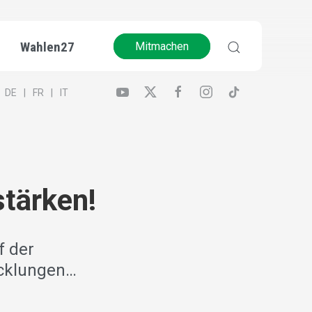
Wahlen27
Mitmachen
DE
FR
IT
stärken!
f der
icklungen…