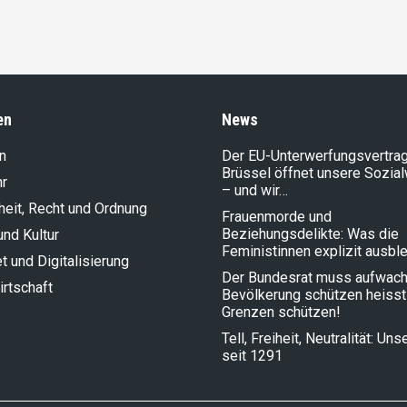
en
News
n
Der EU-Unterwerfungsvertrag
Brüssel öffnet unsere Sozia
hr
– und wir…
heit, Recht und Ordnung
Frauenmorde und
Beziehungsdelikte: Was die
und Kultur
Feministinnen explizit ausbl
et und Digitalisierung
Der Bundesrat muss aufwach
rt­schaft
Bevölkerung schützen heisst
Grenzen schützen!
Tell, Freiheit, Neutralität: Un
seit 1291