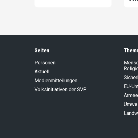
Seiten
Them
Personen
Mensch
Religi
Aktuell
Sicher
Medienmitteilungen
EU-Un
Volksinitiativen der SVP
Armee
Umwel
Landwi