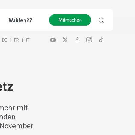
Wahlen27
Mitmachen
DE
FR
IT
etz
 mehr mit
enden
. November