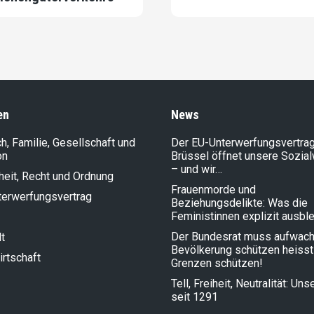
en
News
, Familie, Gesellschaft und
Der EU-Unterwerfungsvertrag
on
Brüssel öffnet unsere Sozia
– und wir…
heit, Recht und Ordnung
Frauenmorde und
terwerfungsvertrag
Beziehungsdelikte: Was die
Feministinnen explizit ausbl
Der Bundesrat muss aufwach
t
Bevölkerung schützen heisst
rt­schaft
Grenzen schützen!
Tell, Freiheit, Neutralität: Un
seit 1291