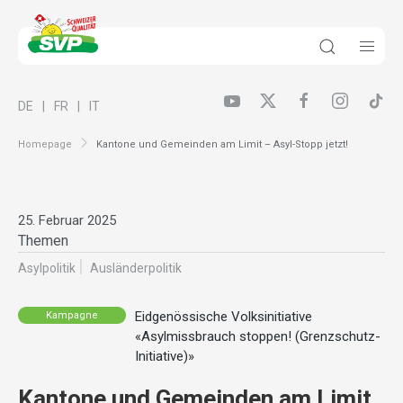
DE
FR
IT
Homepage
Kantone und Gemeinden am Limit – Asyl-Stopp jetzt!
25. Februar 2025
Themen
Asylpolitik
Ausländer­politik
Eidgenössische Volksinitiative
Kampagne
«Asylmissbrauch stoppen! (Grenzschutz-
Initiative)»
Kantone und Gemeinden am Limit