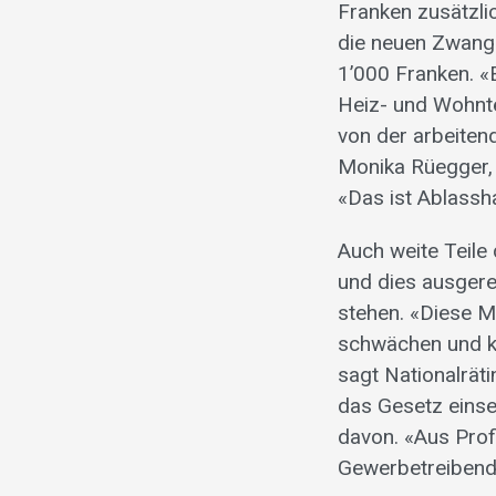
Franken zusätzli
die neuen Zwangs
1’000 Franken. «E
Heiz- und Wohntec
von der arbeiten
Monika Rüegger, 
«Das ist Ablassh
Auch weite Teil
und dies ausgerec
stehen. «Diese M
schwächen und kö
sagt Nationalräti
das Gesetz einset
davon. «Aus Prof
Gewerbetreibende