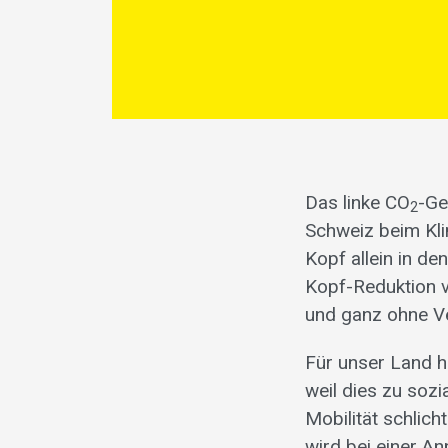
Das linke CO
-Ge
2
Schweiz beim Kli
Kopf allein in de
Kopf-Reduktion v
und ganz ohne Ve
Für unser Land 
weil dies zu soz
Mobilität schlich
wird bei einer A