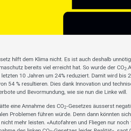
setz hilft dem Klima nicht. Es ist auch deshalb unnötig,
maschutz bereits viel erreicht hat. So wurde der CO
A
2-
n letzten 10 Jahren um 24% reduziert. Damit wird bis 
on 54 % resultieren. Dies dank Innovation und technis
rbote und Bevormundung, wie sie nun die Linke will.
hätte eine Annahme des CO
-Gesetzes äusserst negati
2
ialen Problemen führen würde. Denn dann könnten sic
t nicht mehr leisten. «Autofahren und Fliegen nur noch
nnahme des linken CO
-Gesetzes leider Realität», sagt 