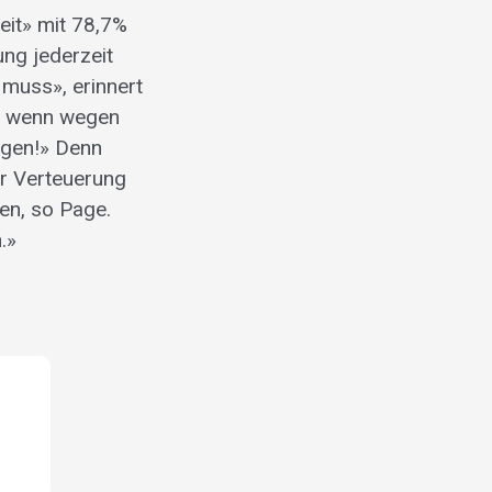
eit» mit 78,7%
ng jederzeit
muss», erinnert
n, wenn wegen
eigen!» Denn
er Verteuerung
en, so Page.
.»