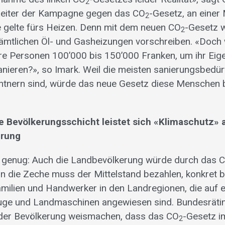
2
 Leiter der Kampagne gegen das CO
-Gesetz, an einer
2
e gelte fürs Heizen. Denn mit dem neuen CO
-Gesetz w
2
sämtlichen Öl- und Gasheizungen vorschreiben. «Doc
ere Personen 100’000 bis 150’000 Franken, um ihr Ei
anieren?», so Imark. Weil die meisten sanierungsbedü
ntnern sind, würde das neue Gesetz diese Menschen 
rte Bevölkerungsschicht leistet sich «Klimaschutz»
erung
t genug: Auch die Landbevölkerung würde durch das 
enn die Zeche muss der Mittelstand bezahlen, konkret b
amilien und Handwerker in den Landregionen, die auf e
uge und Landmaschinen angewiesen sind. Bundesräti
der Bevölkerung weismachen, dass das CO
-Gesetz i
2