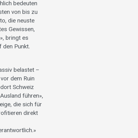
chlich bedeuten
sten von bis zu
to, die neuste
utes Gewissen,
, bringt es
f den Punkt.
ssiv belastet –
e vor dem Ruin
ndort Schweiz
 Ausland führen»,
ige, die sich für
fitieren direkt
rantwortlich.»