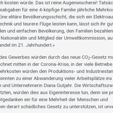
ch kosten würde. Das ist reine Augenwischerei! Tatsä
abgaben für eine 4-köpfige Familie jährliche Mehrko
ine elitäre Bevölkerungsschicht, die sich ein Elektroau
hnik und teurere Flüge leisten kann, lässt sich ihr g
den und einfachen Bevölkerung, den Familien bezahlen»
Nationalrätin und Mitglied der Umweltkommission, au
andel im 21. Jahrhundert.»
e des Gewerbes würden durch das neue CO
-Gesetz ma
2
hnet mitten in der Corona-Krise, in der viele Betrieb
ehrkosten würden den Produktions- und Industriesta
nnten zu einer Abwanderung vieler Arbeitsplätze ins
n und Unternehmerin Diana Gutjahr. Die Wirtschaftszwe
zten, würden dies aus Eigeninteresse tun, denn sie pro
itgedanken ein für eine Mehrheit der Menschen und
n derart schädliches Gesetz zu unterstützen, ist unve