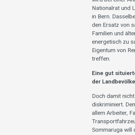
Nationalrat und
in Bern. Dasselb
den Ersatz von 
Familien und ält
energetisch zu s
Eigentum von Re
treffen.
Eine gut situie
der Landbevölk
Doch damit nich
diskriminiert. D
allem Arbeiter, F
Transportfahrze
Sommaruga will 