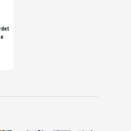
rdet
ze