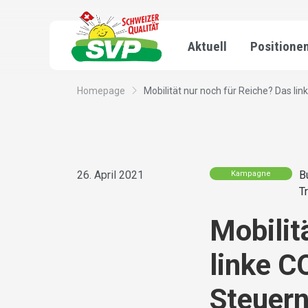
Aktuell
Positione
Homepage
Mobilität nur noch für Reiche? Das lin
26. April 2021
B
Kampagne
T
Mobilit
linke C
Steuern