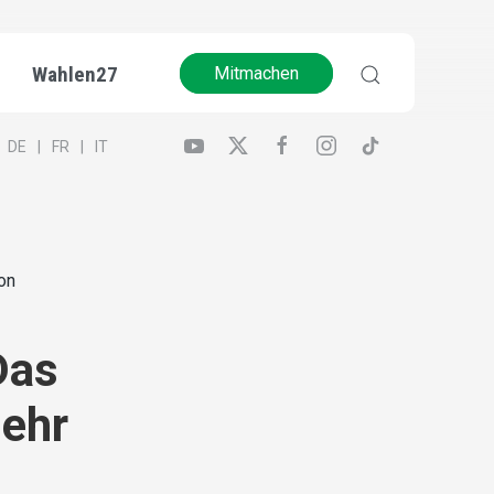
Wahlen27
Mitmachen
DE
FR
IT
on
Das
mehr