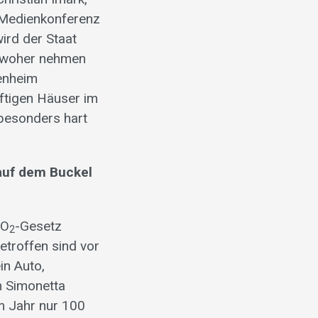
 Medienkonferenz
ird der Staat
h woher nehmen
genheim
rftigen Häuser im
besonders hart
 auf dem Buckel
CO
-Gesetz
2
etroffen sind vor
in Auto,
n Simonetta
m Jahr nur 100