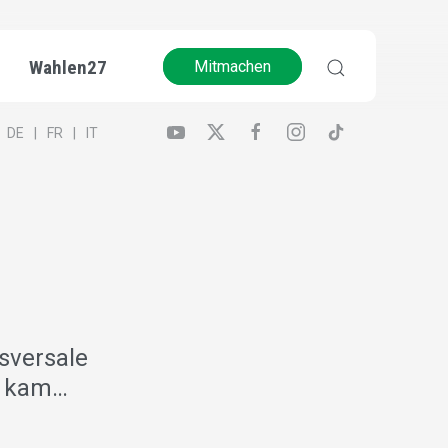
Wahlen27
Mitmachen
DE
FR
IT
sversale
es kam…