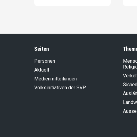
Seiten
Them
Personen
Mensch
Religi
Aktuell
Verke
Medienmitteilungen
Sicher
Volksinitiativen der SVP
Auslän
Landwi
Aussen