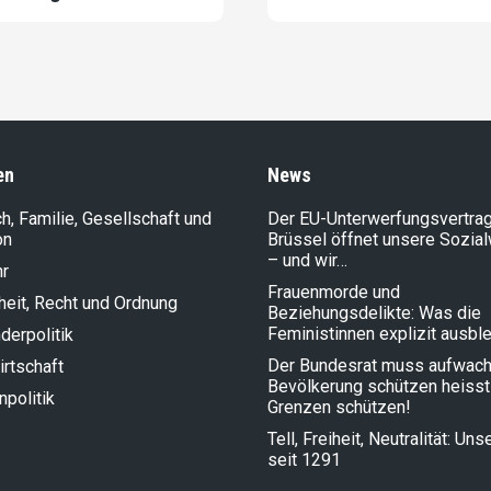
en
News
, Familie, Gesellschaft und
Der EU-Unterwerfungsvertrag
on
Brüssel öffnet unsere Sozia
– und wir…
hr
Frauenmorde und
heit, Recht und Ordnung
Beziehungsdelikte: Was die
Feministinnen explizit ausbl
der­politik
Der Bundesrat muss aufwach
rt­schaft
Bevölkerung schützen heisst
politik
Grenzen schützen!
Tell, Freiheit, Neutralität: Un
seit 1291