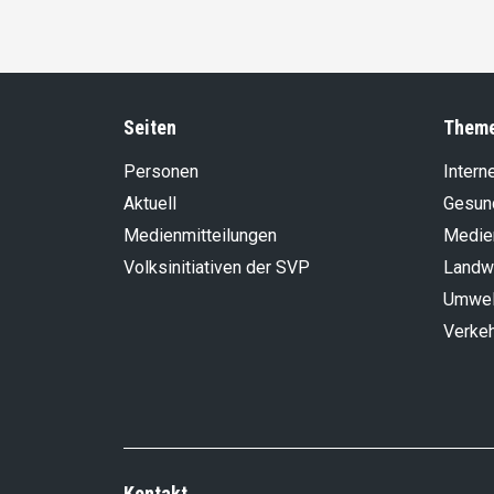
Seiten
Them
Personen
Intern
Aktuell
Gesun
Medienmitteilungen
Medie
Volksinitiativen der SVP
Landwi
Umwel
Verke
Kontakt