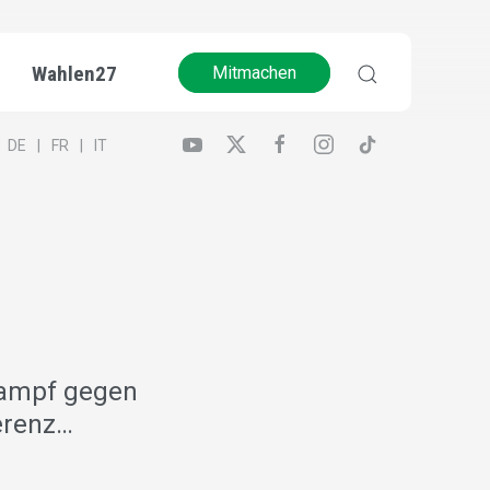
Wahlen27
Mitmachen
DE
FR
IT
kampf gegen
erenz…