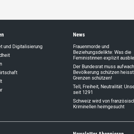
en
News
et und Digitalisierung
Frauenmorde und
Beziehungsdelikte: Was die
dheit
Feministinnen explizit ausbl
n
Der Bundesrat muss aufwach
Bevölkerung schützen heisst
rt­schaft
Grenzen schützen!
t
Tell, Freiheit, Neutralität: Un
hr
seit 1291
Schweiz wird von französis
Kriminellen heimgesucht
Newsletter Abonnieren