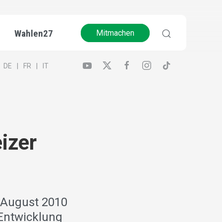
Wahlen27
Mitmachen
DE
FR
IT
izer
. August 2010
 Entwicklung