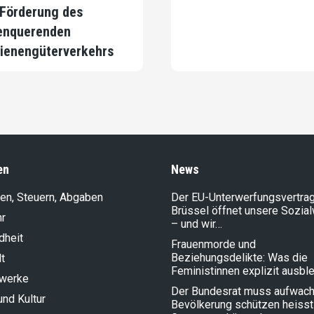
 Förderung des
enquerenden
ienengüterverkehrs
en
News
en, Steuern, Abgaben
Der EU-Unterwerfungsvertrag
Brüssel öffnet unsere Sozia
hr
– und wir…
dheit
Frauenmorde und
Beziehungsdelikte: Was die
t
Feministinnen explizit ausbl
lwerke
Der Bundesrat muss aufwach
und Kultur
Bevölkerung schützen heisst