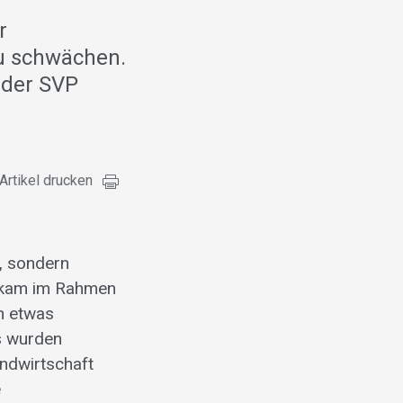
r
zu schwächen.
 der SVP
Artikel drucken
t, sondern
r kam im Rahmen
h etwas
s wurden
ndwirtschaft
e