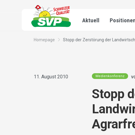
Aktuell
Positione
Homepage
Stopp der Zerstörung der Landwirtschaf
11. August 2010
v
Medienkonferenz
Stopp d
Landwir
Agrarfr