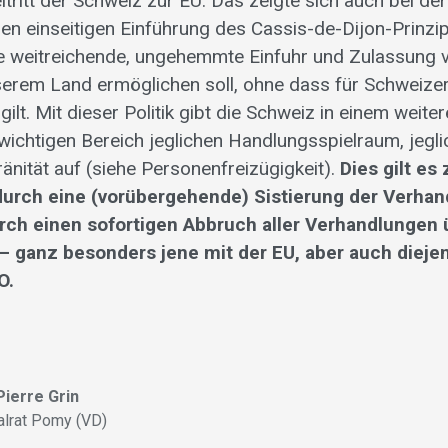
tritt der Schweiz zur EU. Das zeigte sich auch bei der
 einseitigen Einführung des Cassis-de-Dijon-Prinzi
ne weitreichende, ungehemmte Einfuhr und Zulassung 
serem Land ermöglichen soll, ohne dass für Schweize
gilt. Mit dieser Politik gibt die Schweiz in einem weiter
ichtigen Bereich jeglichen Handlungsspielraum, jegli
änität auf (siehe Personenfreizügigkeit).
Dies gilt es
durch eine (vorübergehende) Sistierung der Verhan
rch einen sofortigen Abbruch aller Verhandlungen 
 – ganz besonders jene mit der EU, aber auch dieje
O.
ierre Grin
alrat Pomy (VD)