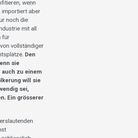
fitieren, wenn
 importiert aber
ur noch die
dustrie mit all
 für
von vollständiger
itsplätze.
Den
enn sie
n auch zu einem
kerung will sie
wendig sei,
n. Ein grösserer
nderslautenden
hst