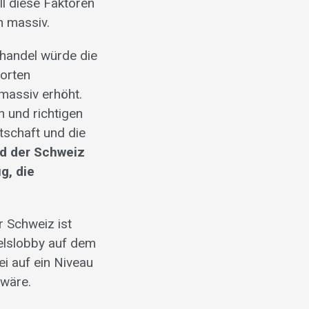
ll diese Faktoren
n massiv.
handel würde die
porten
massiv erhöht.
n und richtigen
tschaft und die
d der Schweiz
g, die
r Schweiz ist
delslobby auf dem
i auf ein Niveau
 wäre.