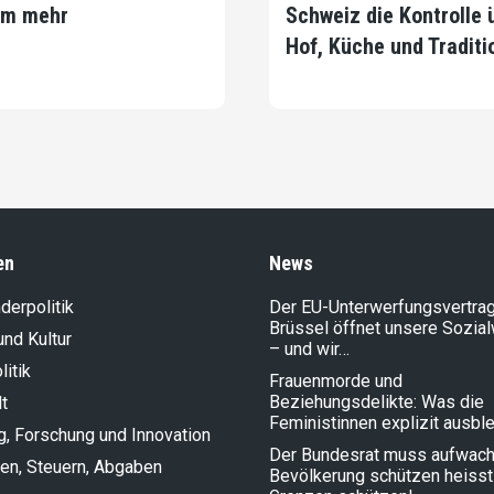
m mehr
Schweiz die Kontrolle 
Hof, Küche und Traditi
en
News
der­politik
Der EU-Unterwerfungsvertrag
Brüssel öffnet unsere Sozia
und Kultur
– und wir…
litik
Frauenmorde und
Beziehungsdelikte: Was die
t
Feministinnen explizit ausbl
g, Forschung und Innovation
Der Bundesrat muss aufwach
en, Steuern, Abgaben
Bevölkerung schützen heisst