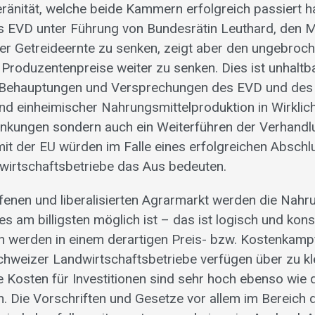
änität, welche beide Kammern erfolgreich passiert hat
 EVD unter Führung von Bundesrätin Leuthard, den M
der Getreideernte zu senken, zeigt aber den ungebroc
 Produzentenpreise weiter zu senken. Dies ist unhaltba
e Behauptungen und Versprechungen des EVD und des
nd einheimischer Nahrungsmittelproduktion in Wirklichk
enkungen sondern auch ein Weiterführen der Verhandl
mit der EU würden im Falle eines erfolgreichen Abschlu
wirtschaftsbetriebe das Aus bedeuten.
ffenen und liberalisierten Agrarmarkt werden die Nahr
es am billigsten möglich ist – das ist logisch und kon
 werden in einem derartigen Preis- bzw. Kostenkamp
hweizer Landwirtschaftsbetriebe verfügen über zu kl
e Kosten für Investitionen sind sehr hoch ebenso wie
 Die Vorschriften und Gesetze vor allem im Bereich 