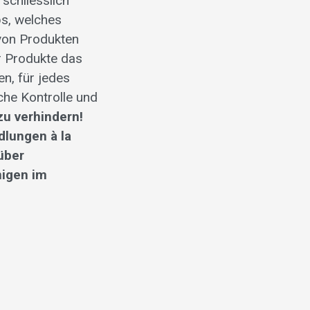
 schliesslich
ps, welches
von Produkten
r Produkte das
en, für jedes
che Kontrolle und
 zu verhindern!
dlungen à la
über
nigen im