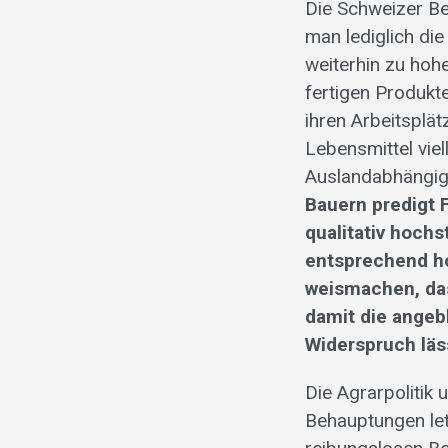
Die Schweizer Be
man lediglich die
weiterhin zu hoh
fertigen Produkte
ihren Arbeitsplä
Lebensmittel vie
Auslandabhängigk
Bauern predigt 
qualitativ hoch
entsprechend ho
weismachen, das
damit die angeb
Widerspruch läs
Die Agrarpolitik 
Behauptungen let