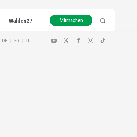
Wahlen27
Mitmachen
DE
FR
IT