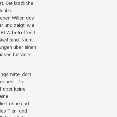
. Die kürzliche
ehlzoll
henen Willen des
r und zeigt, wie
 BLW betreffend
eit sind. Nicht
ungen über einen
sses für viele
ungsmittel dort
sequent. Die
f aber keine
eine
 die Löhne und
des Tier- und