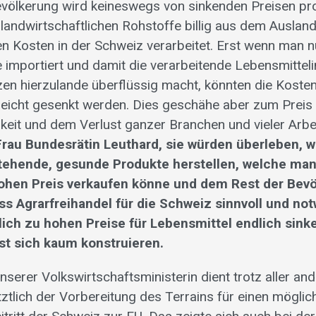
völkerung wird keineswegs von sinkenden Preisen pro
 landwirtschaftlichen Rohstoffe billig aus dem Ausland
en Kosten in der Schweiz verarbeitet. Erst wenn man n
 importiert und damit die verarbeitende Lebensmittelin
tzen hierzulande überflüssig macht, könnten die Kosten
lleicht gesenkt werden. Dies geschähe aber zum Preis 
eit und dem Verlust ganzer Branchen und vieler Arbe
Frau Bundesrätin Leuthard, sie würden überleben, w
stehende, gesunde Produkte herstellen, welche ma
hen Preis verkaufen könne und dem Rest der Bevöl
s Agrarfreihandel für die Schweiz sinnvoll und not
lich zu hohen Preise für Lebensmittel endlich sinke
st sich kaum konstruieren.
unserer Volkswirtschaftsministerin dient trotz aller a
ztlich der Vorbereitung des Terrains für einen möglic