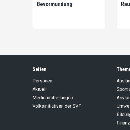
Bevormundung
Rau
Seiten
Them
Personen
Auslän
Aktuell
Sport 
Medienmitteilungen
Asylpo
Volksinitiativen der SVP
Umwel
Bildun
Finanz