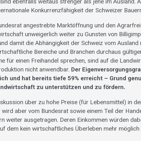
ind ebenfalls weitaus strenger als jene im Ausland. A
nternationale Konkurrenzfähigkeit der Schweizer Bauer
undesrat angestrebte Marktöffnung und den Agrarfrei
rtschaft unweigerlich weiter zu Gunsten von Billigim
nd damit die Abhängigkeit der Schweiz vom Ausland 
irtschaftliche Bereiche und Branchen durchaus gültige
e für einen Freihandel sprechen, sind auf die Landwir
roduktion nicht anwendbar.
Der Eigenversorgungsgra
lich und hat bereits tiefe 59% erreicht – Grund genu
ndwirtschaft zu unterstützen und zu fördern.
skussion über zu hohe Preise (für Lebensmittel) in de
tet, wird aber vom Bundesrat sowie einem Teil der Han
rn weiter ausgetragen. Deren Einkommen würden dabe
auf dem kein wirtschaftliches Überleben mehr möglich