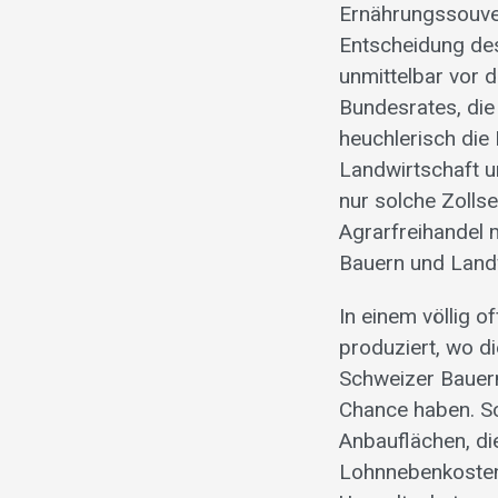
Ernährungssouver
Entscheidung des
unmittelbar vor 
Bundesrates, die
heuchlerisch di
Landwirtschaft u
nur solche Zolls
Agrarfreihandel 
Bauern und Land
In einem völlig o
produziert, wo di
Schweizer Bauern
Chance haben. Sc
Anbauflächen, di
Lohnnebenkosten.