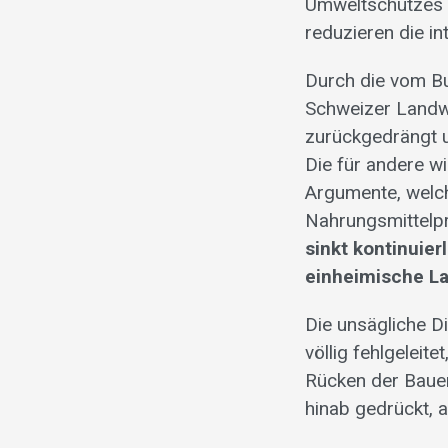
Umweltschutzes s
reduzieren die i
Durch die vom B
Schweizer Landwi
zurückgedrängt u
Die für andere w
Argumente, welch
Nahrungsmittelp
sinkt kontinuier
einheimische La
Die unsägliche Di
völlig fehlgelei
Rücken der Baue
hinab gedrückt, 